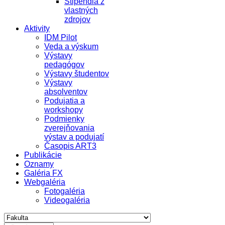
Štipendiá z
vlastných
zdrojov
Aktivity
IDM Pilot
Veda a výskum
Výstavy
pedagógov
Výstavy študentov
Výstavy
absolventov
Podujatia a
workshopy
Podmienky
zverejňovania
výstav a podujatí
Časopis ART3
Publikácie
Oznamy
Galéria FX
Webgaléria
Fotogaléria
Videogaléria