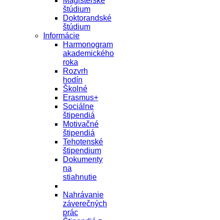
Magisterské
štúdium
Doktorandské
štúdium
Informácie
Harmonogram
akademického
roka
Rozvrh
hodín
Školné
Erasmus+
Sociálne
štipendiá
Motivačné
štipendiá
Tehotenské
štipendium
Dokumenty
na
stiahnutie
Nahrávanie
záverečných
prác