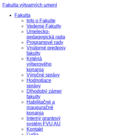
Fakulta výtvarných umení
Fakulta
Info o Fakulte
Vedenie Fakulty
Umelecko-
pedagogická rada
Programové rady
Vnútorné predpisy
fakulty
Kritériá
výberového
konania
Výročné správy
Hodnotiace
správy
Dlhodobý zámer
fakulty
Habilitačné a
inauguračné
konania
Interný grantový
systém FVU AU
Kontakt
Ľudia