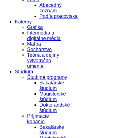
Abecedný
zoznam
Podľa pracoviska
Katedry
Grafika
Intermédia a
digitálne média
Maľba
Sochárstvo
Teória a dejiny
výtvarného
umenia
Štúdium
Študijné programy
Bakalárske
študium
Magisterské
štúdium
Doktorandské
štúdium
Príjímacie
konanie
Bakalárske
študium