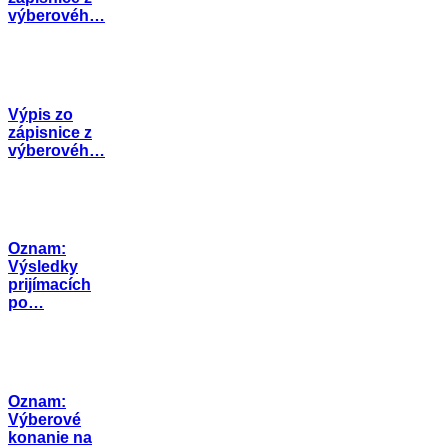
výberovéh…
Výpis zo
zápisnice z
výberovéh…
Oznam:
Výsledky
prijímacích
po…
Oznam:
Výberové
konanie na