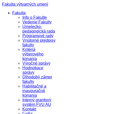
Fakulta výtvarných umení
Fakulta
Info o Fakulte
Vedenie Fakulty
Umelecko-
pedagogická rada
Programové rady
Vnútorné predpisy
fakulty
Kritériá
výberového
konania
Výročné správy
Hodnotiace
správy
Dlhodobý zámer
fakulty
Habilitačné a
inauguračné
konania
Interný grantový
systém FVU AU
Kontakt
Ľudia