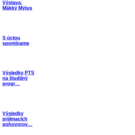
Výstava:
Mäkký Mýtus
S úctou
spomíname
Výsledky PTS
na študijný
progr…
Výsledky
prijímacích
pohovorov…