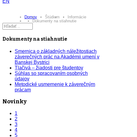
EN
Domov
Štúdium
Informácie
Dokumenty na stiahnutie
Dokumenty na stiahnutie
Smernica o základných náležitostiach
záverečných prác na Akadémii umení v
Banskej Bystrici
Tlačivá – žiadosti pre študentov
Súhlas so spracovaním osobných
údajov
Metodické usmernenie k záverečným
prácam
Novinky
1
2
3
4
5