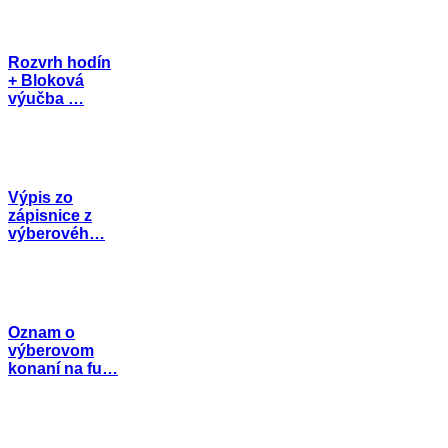
Rozvrh hodín
+ Bloková
výučba …
Výpis zo
zápisnice z
výberovéh…
Oznam o
výberovom
konaní na fu…