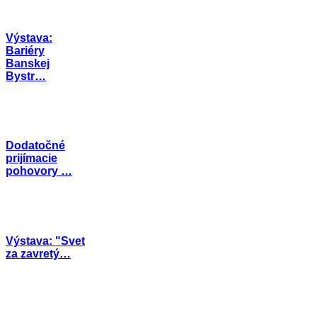
Výstava:
Bariéry
Banskej
Bystr…
Dodatočné
prijímacie
pohovory …
Výstava: "Svet
za zavretý…