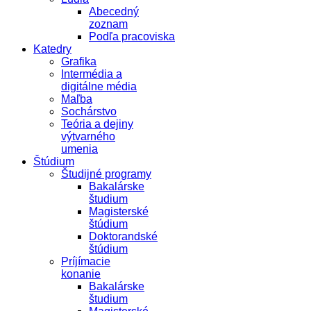
Abecedný
zoznam
Podľa pracoviska
Katedry
Grafika
Intermédia a
digitálne média
Maľba
Sochárstvo
Teória a dejiny
výtvarného
umenia
Štúdium
Študijné programy
Bakalárske
študium
Magisterské
štúdium
Doktorandské
štúdium
Príjímacie
konanie
Bakalárske
študium