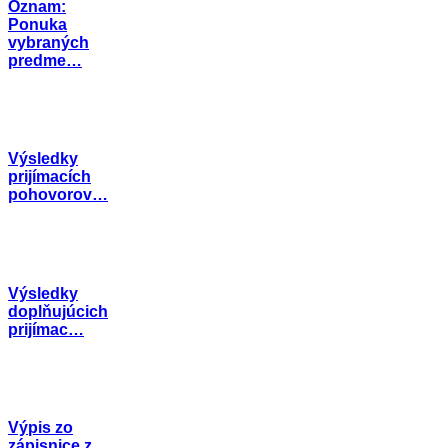
Oznam:
Ponuka
vybraných
predme…
Výsledky
prijímacích
pohovorov…
Výsledky
doplňujúcich
prijímac…
Výpis zo
zápisnice z