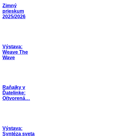
Zimný
prieskum
2025/2026
Výstava:
Weave The
Wave
Raňajky v
Ďatelinke:
O(tvorená…
Výstava:
Syntéza sveta