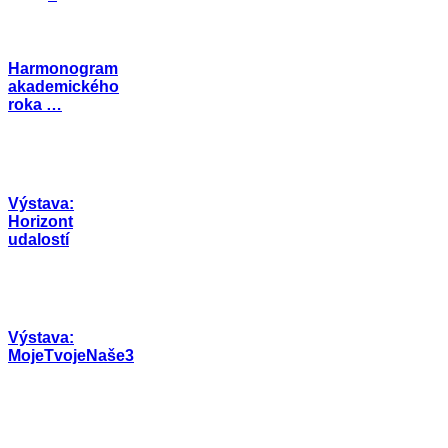
Harmonogram
akademického
roka …
Výstava:
Horizont
udalostí
Výstava:
MojeTvojeNaše3