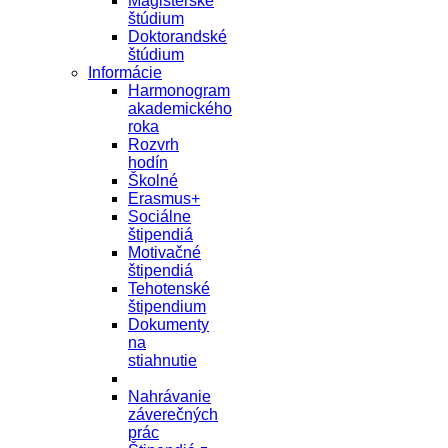
Magisterské
štúdium
Doktorandské
štúdium
Informácie
Harmonogram
akademického
roka
Rozvrh
hodín
Školné
Erasmus+
Sociálne
štipendiá
Motivačné
štipendiá
Tehotenské
štipendium
Dokumenty
na
stiahnutie
Nahrávanie
záverečných
prác