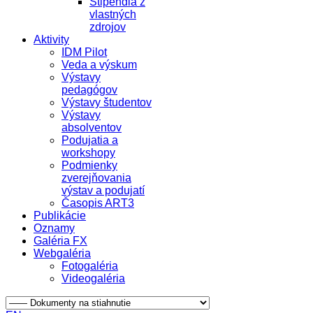
Štipendiá z
vlastných
zdrojov
Aktivity
IDM Pilot
Veda a výskum
Výstavy
pedagógov
Výstavy študentov
Výstavy
absolventov
Podujatia a
workshopy
Podmienky
zverejňovania
výstav a podujatí
Časopis ART3
Publikácie
Oznamy
Galéria FX
Webgaléria
Fotogaléria
Videogaléria