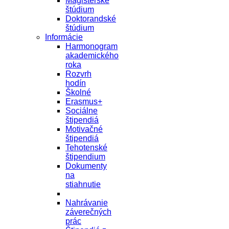
Magisterské
štúdium
Doktorandské
štúdium
Informácie
Harmonogram
akademického
roka
Rozvrh
hodín
Školné
Erasmus+
Sociálne
štipendiá
Motivačné
štipendiá
Tehotenské
štipendium
Dokumenty
na
stiahnutie
Nahrávanie
záverečných
prác