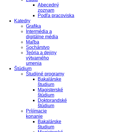
Abecedný
zoznam
Podľa pracoviska
Katedry
Grafika
Intermédia a
digitálne média
Maľba
Sochárstvo
Teória a dejiny
výtvarného
umenia
Štúdium
Študijné programy
Bakalárske
študium
Magisterské
štúdium
Doktorandské
štúdium
Príjímacie
konanie
Bakalárske
študium