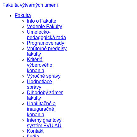
Fakulta výtvarných umení
Fakulta
Info o Fakulte
Vedenie Fakulty
Umelecko-
pedagogická rada
Programové rady
Vnútorné predpisy
fakulty
Kritériá
výberového
konania
Výročné správy
Hodnotiace
správy
Dlhodobý zámer
fakulty
Habilitačné a
inauguračné
konania
Interný grantový
systém FVU AU
Kontakt
Ľudia