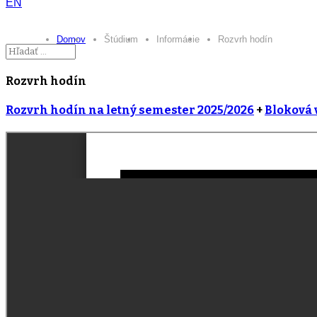
EN
Domov
Štúdium
Informácie
Rozvrh hodín
Rozvrh hodín
Rozvrh hodín na letný semester 2025/2026
+
Bloková 