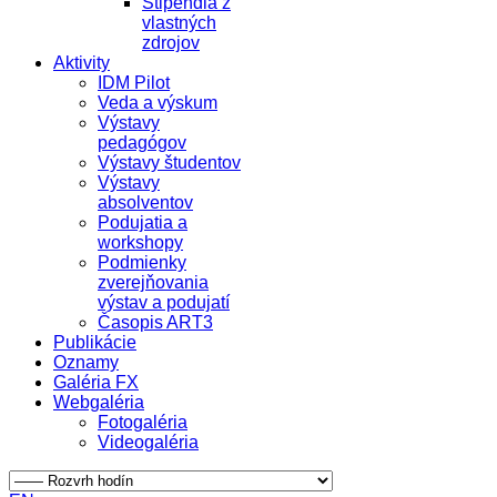
Štipendiá z
vlastných
zdrojov
Aktivity
IDM Pilot
Veda a výskum
Výstavy
pedagógov
Výstavy študentov
Výstavy
absolventov
Podujatia a
workshopy
Podmienky
zverejňovania
výstav a podujatí
Časopis ART3
Publikácie
Oznamy
Galéria FX
Webgaléria
Fotogaléria
Videogaléria