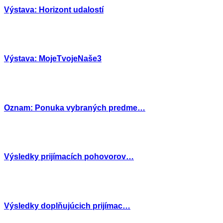
Výstava: Horizont udalostí
Výstava: MojeTvojeNaše3
Oznam: Ponuka vybraných predme…
Výsledky prijímacích pohovorov…
Výsledky doplňujúcich prijímac…