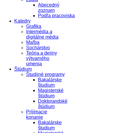
Abecedný
zoznam
Podľa pracoviska
Katedry
Grafika
Intermédia a
digitálne média
Maľba
Sochárstvo
Teória a dejiny
výtvarného
umenia
Štúdium
Študijné programy
Bakalárske
študium
Magisterské
štúdium
Doktorandské
štúdium
Príjímacie
konanie
Bakalárske
študium