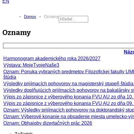
EN
Domov
Oznamy
Oznamy
Náz
Harmonogram akademického roka 2026/2027
Výstava: MojeTvojeNaše3
Oznam: Ponuka vybraných predmetov Filozofickej fakulty UMB
štúdia
Výsledky prijímacích pohovorov na magisterský stupeň štúdi
Výsledky doplňujúcich prijímacích pohovorov na bakalársky 
Výpis zo zápisnice z výberového konania FVU AU zo dňa 10.
Výpis zo zápisnice z výberového konania FVU AU zo dňa 09.
Oznam: Výsledky prijímacích pohovorov na doktorandský stu
Oznam: Výberové konanie na obsadenie miesta umelecko-výs
Oznam: Obhajoby dizertačných prác 2026