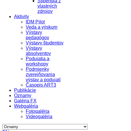
Štipendiá z
vlastných
zdrojov
Aktivity
IDM Pilot
Veda a výskum
Výstavy
pedagógov
Výstavy študentov
Výstavy
absolventov
Podujatia a
workshopy
Podmienky
zverejňovania
výstav a podujatí
Časopis ART3
Publikácie
Oznamy
Galéria FX
Webgaléria
Fotogaléria
Videogaléria