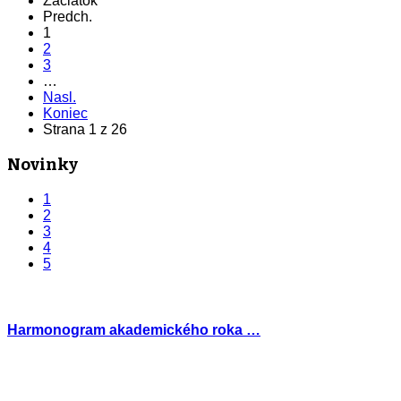
Začiatok
Predch.
1
2
3
…
Nasl.
Koniec
Strana 1 z 26
Novinky
1
2
3
4
5
Harmonogram akademického roka …