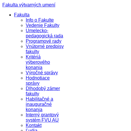
Fakulta výtvarných umení
Fakulta
Info o Fakulte
Vedenie Fakulty
Umelecko-
pedagogická rada
Programové rady
Vnútorné predpisy
fakulty
Kritériá
výberového
konania
Výročné správy
Hodnotiace
správy
Dlhodobý zámer
fakulty
Habilitačné a
inauguračné
konania
Interný grantový
systém FVU AU
Kontakt
Ľudia