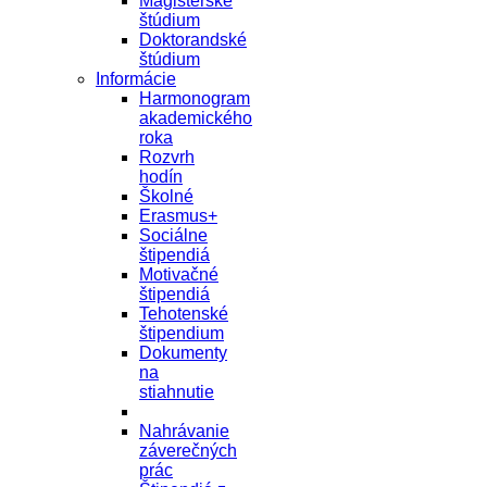
Magisterské
štúdium
Doktorandské
štúdium
Informácie
Harmonogram
akademického
roka
Rozvrh
hodín
Školné
Erasmus+
Sociálne
štipendiá
Motivačné
štipendiá
Tehotenské
štipendium
Dokumenty
na
stiahnutie
Nahrávanie
záverečných
prác