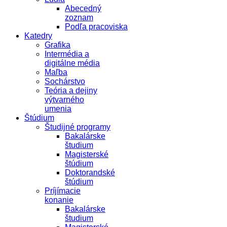
Abecedný
zoznam
Podľa pracoviska
Katedry
Grafika
Intermédia a
digitálne média
Maľba
Sochárstvo
Teória a dejiny
výtvarného
umenia
Štúdium
Študijné programy
Bakalárske
študium
Magisterské
štúdium
Doktorandské
štúdium
Príjímacie
konanie
Bakalárske
študium