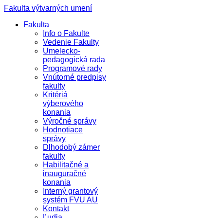
Fakulta výtvarných umení
Fakulta
Info o Fakulte
Vedenie Fakulty
Umelecko-
pedagogická rada
Programové rady
Vnútorné predpisy
fakulty
Kritériá
výberového
konania
Výročné správy
Hodnotiace
správy
Dlhodobý zámer
fakulty
Habilitačné a
inauguračné
konania
Interný grantový
systém FVU AU
Kontakt
Ľudia