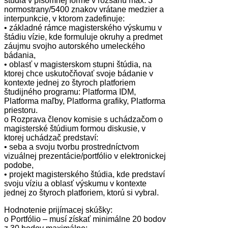
štúdia v písomnej forme v rozsahu max. 3
normostrany/5400 znakov vrátane medzier a
interpunkcie, v ktorom zadefinuje:
• základné rámce magisterského výskumu v
štádiu vízie, kde formuluje okruhy a predmet
záujmu svojho autorského umeleckého
bádania,
• oblasť v magisterskom stupni štúdia, na
ktorej chce uskutočňovať svoje bádanie v
kontexte jednej zo štyroch platforiem
študijného programu: Platforma IDM,
Platforma maľby, Platforma grafiky, Platforma
priestoru.
o Rozprava členov komisie s uchádzačom o
magisterské štúdium formou diskusie, v
ktorej uchádzač predstaví:
• seba a svoju tvorbu prostredníctvom
vizuálnej prezentácie/portfólio v elektronickej
podobe,
• projekt magisterského štúdia, kde predstaví
svoju víziu a oblasť výskumu v kontexte
jednej zo štyroch platforiem, ktorú si vybral.
Hodnotenie prijímacej skúšky:
o Portfólio – musí získať minimálne 20 bodov