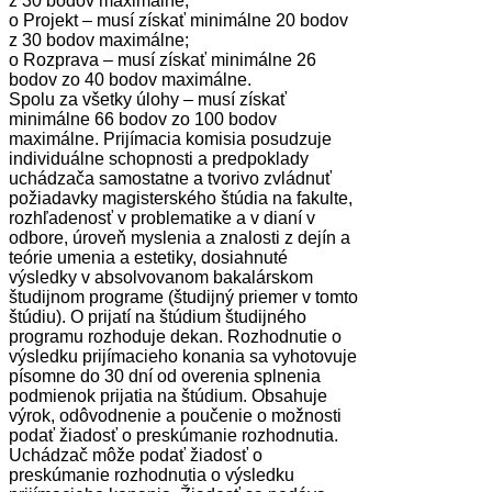
z 30 bodov maximálne;
o Projekt – musí získať minimálne 20 bodov
z 30 bodov maximálne;
o Rozprava – musí získať minimálne 26
bodov zo 40 bodov maximálne.
Spolu za všetky úlohy – musí získať
minimálne 66 bodov zo 100 bodov
maximálne. Prijímacia komisia posudzuje
individuálne schopnosti a predpoklady
uchádzača samostatne a tvorivo zvládnuť
požiadavky magisterského štúdia na fakulte,
rozhľadenosť v problematike a v dianí v
odbore, úroveň myslenia a znalosti z dejín a
teórie umenia a estetiky, dosiahnuté
výsledky v absolvovanom bakalárskom
študijnom programe (študijný priemer v tomto
štúdiu). O prijatí na štúdium študijného
programu rozhoduje dekan. Rozhodnutie o
výsledku prijímacieho konania sa vyhotovuje
písomne do 30 dní od overenia splnenia
podmienok prijatia na štúdium. Obsahuje
výrok, odôvodnenie a poučenie o možnosti
podať žiadosť o preskúmanie rozhodnutia.
Uchádzač môže podať žiadosť o
preskúmanie rozhodnutia o výsledku