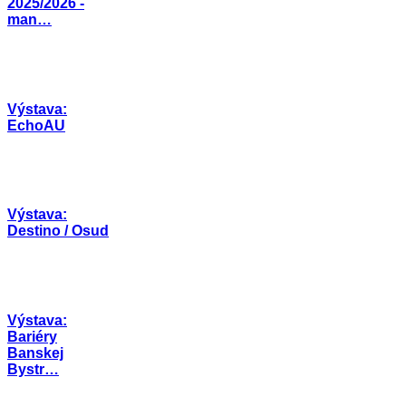
2025/2026 -
man…
Výstava:
EchoAU
Výstava:
Destino / Osud
Výstava:
Bariéry
Banskej
Bystr…