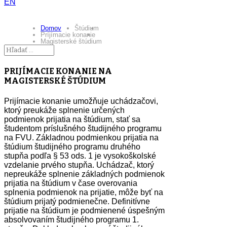
EN
Domov
Štúdium
Príjímacie konanie
Magisterské štúdium
PRIJÍMACIE KONANIE NA
MAGISTERSKÉ ŠTÚDIUM
Prijímacie konanie umožňuje uchádzačovi,
ktorý preukáže splnenie určených
podmienok prijatia na štúdium, stať sa
študentom príslušného študijného programu
na FVU. Základnou podmienkou prijatia na
štúdium študijného programu druhého
stupňa podľa § 53 ods. 1 je vysokoškolské
vzdelanie prvého stupňa. Uchádzač, ktorý
nepreukáže splnenie základných podmienok
prijatia na štúdium v čase overovania
splnenia podmienok na prijatie, môže byť na
štúdium prijatý podmienečne. Definitívne
prijatie na štúdium je podmienené úspešným
absolvovaním študijného programu 1.