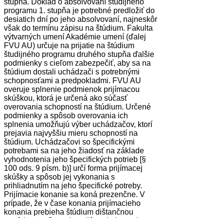
stupňa. Doklad o absolvovaní študijného
programu 1. stupňa je potrebné predložiť do
desiatich dní po jeho absolvovaní, najneskôr
však do termínu zápisu na štúdium. Fakulta
výtvarných umení Akadémie umení (ďalej
FVU AU) určuje na prijatie na štúdium
študijného programu druhého stupňa ďalšie
podmienky s cieľom zabezpečiť, aby sa na
štúdium dostali uchádzači s potrebnými
schopnosťami a predpokladmi. FVU AU
overuje splnenie podmienok prijímacou
skúškou, ktorá je určená ako súčasť
overovania schopností na štúdium. Určené
podmienky a spôsob overovania ich
splnenia umožňujú výber uchádzačov, ktorí
prejavia najvyššiu mieru schopností na
štúdium. Uchádzačovi so špecifickými
potrebami sa na jeho žiadosť na základe
vyhodnotenia jeho špecifických potrieb [§
100 ods. 9 písm. b)] určí forma prijímacej
skúšky a spôsob jej vykonania s
prihliadnutím na jeho špecifické potreby.
Prijímacie konanie sa koná prezenčne. V
prípade, že v čase konania prijímacieho
konania prebieha štúdium dištančnou