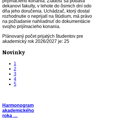
prijímacieho konania. Žiadosť sa podáva
dekanovi fakulty, v lehote do ôsmich dní odo
dňa jeho doručenia. Uchádzač, ktorý dostal
rozhodnutie o neprijatí na štúdium, má právo
na požiadanie nahliadnuť do dokumentácie
svojho prijímacieho konania.
Plánovaný počet prijatých študentov pre
akademický rok 2026/2027 je: 25
Novinky
1
2
3
4
5
Harmonogram
akademického
roka …