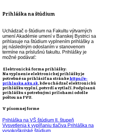
Prihláška na štúdium
Uchádzač o štúdium na Fakultu výtvarných
umení Akadémie umení v Banskej Bystrici sa
prihlasuje na štúdium vyplnením prihlášky a
jej následným odoslaním v stanovenom
termíne na príslušnú fakultu. Prihlášky je
možné podávať:
Elektronická forma prihlášky:
Na vyplnenie elektronickej prihlášky je
potrebné sa prihlásiť na stránke
https://e-
prihlaska.aku.sk
, kde uchádzač elektronickú
prihlášku vyplní, potvrdí a vytlačí. Podpísanú
prihlášku s potrebnými prílohami odošle
poštou na FVU.
V písomnej forme
Prihláška na VŠ štúdium II. štupeň
Vysvetlenia k vypĺňaniu tlačiva Prihláška na
vysokoškolské štúdium