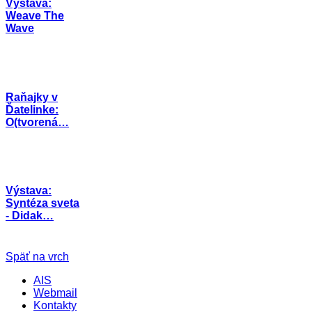
Výstava:
Weave The
Wave
Raňajky v
Ďatelinke:
O(tvorená…
Výstava:
Syntéza sveta
- Didak…
Späť na vrch
AIS
Webmail
Kontakty