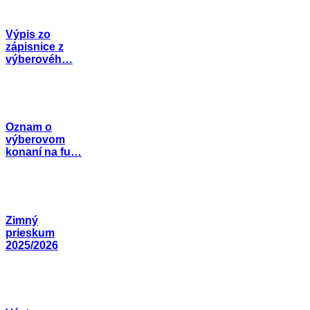
Výpis zo
zápisnice z
výberovéh…
Oznam o
výberovom
konaní na fu…
Zimný
prieskum
2025/2026