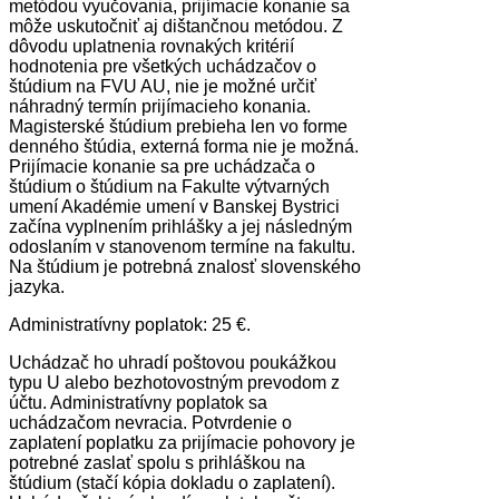
metódou vyučovania, prijímacie konanie sa
môže uskutočniť aj dištančnou metódou. Z
dôvodu uplatnenia rovnakých kritérií
hodnotenia pre všetkých uchádzačov o
štúdium na FVU AU, nie je možné určiť
náhradný termín prijímacieho konania.
Magisterské štúdium prebieha len vo forme
denného štúdia, externá forma nie je možná.
Prijímacie konanie sa pre uchádzača o
štúdium o štúdium na Fakulte výtvarných
umení Akadémie umení v Banskej Bystrici
začína vyplnením prihlášky a jej následným
odoslaním v stanovenom termíne na fakultu.
Na štúdium je potrebná znalosť slovenského
jazyka.
Administratívny poplatok: 25 €.
Uchádzač ho uhradí poštovou poukážkou
typu U alebo bezhotovostným prevodom z
účtu. Administratívny poplatok sa
uchádzačom nevracia. Potvrdenie o
zaplatení poplatku za prijímacie pohovory je
potrebné zaslať spolu s prihláškou na
štúdium (stačí kópia dokladu o zaplatení).