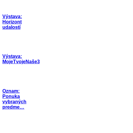
Výstava:
Horizont
udalostí
Výstava:
MojeTvojeNaše3
Oznam:
Ponuka
vybraných
predme…