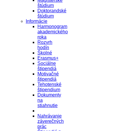
Magisterské
štúdium
Doktorandské
štúdium
Informácie
Harmonogram
akademického
roka
Rozvrh
hodín
Školné
Erasmus+
Sociálne
štipendiá
Motivačné
štipendiá
Tehotenské
štipendium
Dokumenty
na
stiahnutie
Nahrávanie
záverečných
prác