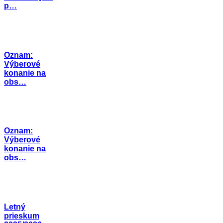
p…
Oznam:
Výberové
konanie na
obs…
Oznam:
Výberové
konanie na
obs…
Letný
prieskum