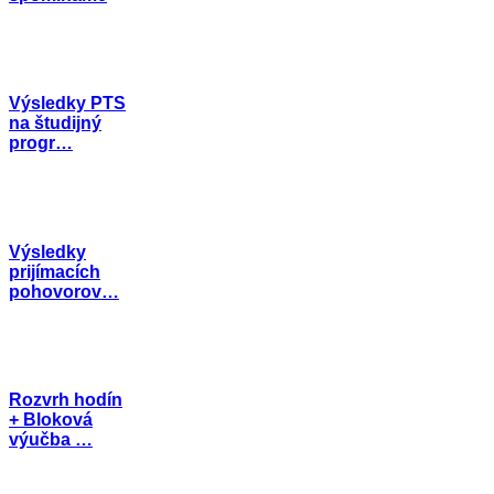
Výsledky PTS
na študijný
progr…
Výsledky
prijímacích
pohovorov…
Rozvrh hodín
+ Bloková
výučba …