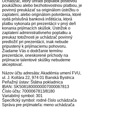
Uchádzač, ktorý uhradí poplatok poštovou
poukážkou alebo bezhotovostnou platbou, je
povinný preukázať sa originálom ústrižku o
zaplatení, alebo originálom potvrdenia, ktoré
vydá príslušná banková inštitúcia, ktorá
platbu vykonala pri prezentácii v prvý deň
konania prijímacích skúšok. Ústrižok o
zaplatení administratívneho poplatku a
preukaz totožnosti je uchádzač povinný
predložiť pri prezentácii, inak nebude
pripustený k prijímaciemu pohovoru.
Žiadame Vás o dodržanie termínu
prezentácie, oneskorené príchody na
prijímacie talentové skúšky nebudeme
akceptovať.
Názov účtu adresáta: Akadémia umení FVU,
ul. J. Kollára 22, 974 01 Banská Bystrica
Peňažný ústav: Štátna pokladnica
IBAN: SK5081800000007000067813
Číslo účtu: 7000067813/8180
Variabilný symbol: 301
Špecifický symbol: rodné číslo uchádzača
Správa pre prijímateľa: meno uchádzača