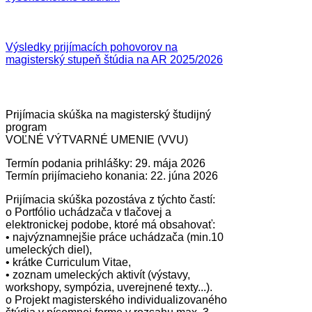
Výsledky prijímacích pohovorov na
magisterský stupeň štúdia na AR 2025/2026
Prijímacia skúška na magisterský študijný
program
VOĽNÉ VÝTVARNÉ UMENIE (VVU)
Termín podania prihlášky: 29. mája 2026
Termín prijímacieho konania: 22. júna 2026
Prijímacia skúška pozostáva z týchto častí:
o Portfólio uchádzača v tlačovej a
elektronickej podobe, ktoré má obsahovať:
• najvýznamnejšie práce uchádzača (min.10
umeleckých diel),
• krátke Curriculum Vitae,
• zoznam umeleckých aktivít (výstavy,
workshopy, sympózia, uverejnené texty...).
o Projekt magisterského individualizovaného