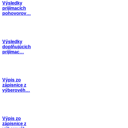
Výsledky
prijímacích
pohovorov…
Výsledky
doplňujúcich
prijímac…
Výpis zo
zápisnice z
výberovéh…
Výpis zo
zápisnice z