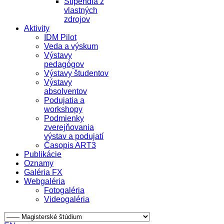
Štipendiá z
vlastných
zdrojov
Aktivity
IDM Pilot
Veda a výskum
Výstavy
pedagógov
Výstavy študentov
Výstavy
absolventov
Podujatia a
workshopy
Podmienky
zverejňovania
výstav a podujatí
Časopis ART3
Publikácie
Oznamy
Galéria FX
Webgaléria
Fotogaléria
Videogaléria