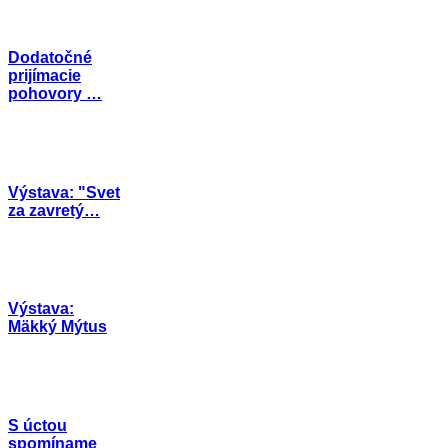
Dodatočné
prijímacie
pohovory …
Výstava: "Svet
za zavretý…
Výstava:
Mäkký Mýtus
S úctou
spomíname