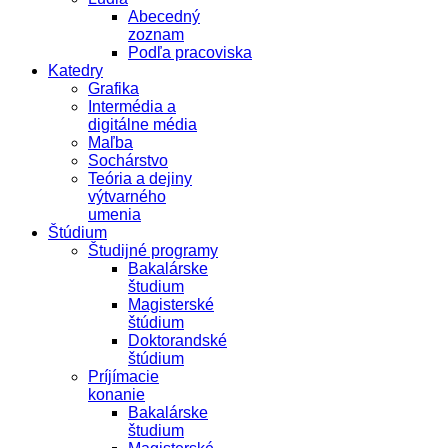
Abecedný
zoznam
Podľa pracoviska
Katedry
Grafika
Intermédia a
digitálne média
Maľba
Sochárstvo
Teória a dejiny
výtvarného
umenia
Štúdium
Študijné programy
Bakalárske
študium
Magisterské
štúdium
Doktorandské
štúdium
Príjímacie
konanie
Bakalárske
študium