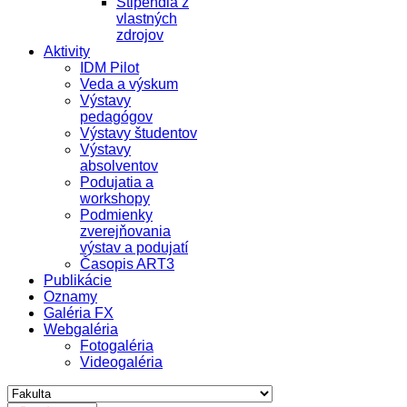
Štipendiá z
vlastných
zdrojov
Aktivity
IDM Pilot
Veda a výskum
Výstavy
pedagógov
Výstavy študentov
Výstavy
absolventov
Podujatia a
workshopy
Podmienky
zverejňovania
výstav a podujatí
Časopis ART3
Publikácie
Oznamy
Galéria FX
Webgaléria
Fotogaléria
Videogaléria