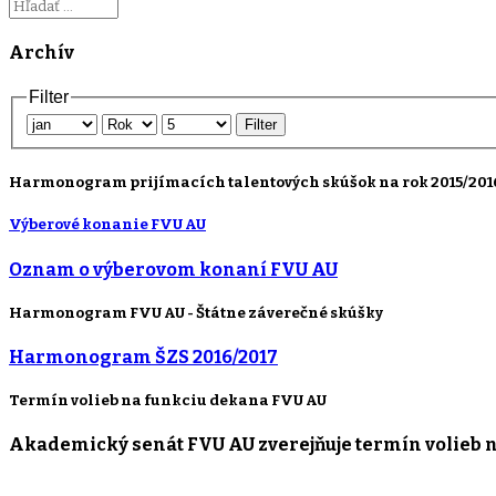
Archív
Filter
Filter
Harmonogram prijímacích talentových skúšok na rok 2015/201
Výberové konanie FVU AU
Oznam o výberovom konaní FVU AU
Harmonogram FVU AU - Štátne záverečné skúšky
Harmonogram ŠZS 2016/2017
Termín volieb na funkciu dekana FVU AU
Akademický senát FVU AU zverejňuje termín volieb 