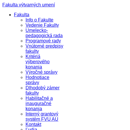
Fakulta výtvarných umení
Fakulta
Info o Fakulte
Vedenie Fakulty
Umelecko-
pedagogická rada
Programové rady
Vnútorné predpisy
fakulty
Kritériá
výberového
konania
Výročné správy
Hodnotiace
správy
Dlhodobý zámer
fakulty
Habilitačné a
inauguračné
konania
Interný grantový
systém FVU AU
Kontakt
Ľudia