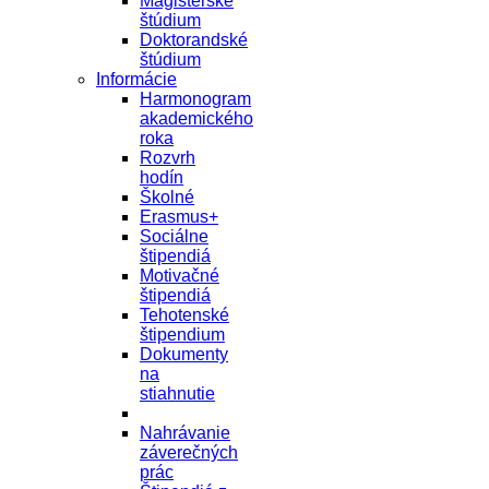
Magisterské
štúdium
Doktorandské
štúdium
Informácie
Harmonogram
akademického
roka
Rozvrh
hodín
Školné
Erasmus+
Sociálne
štipendiá
Motivačné
štipendiá
Tehotenské
štipendium
Dokumenty
na
stiahnutie
Nahrávanie
záverečných
prác