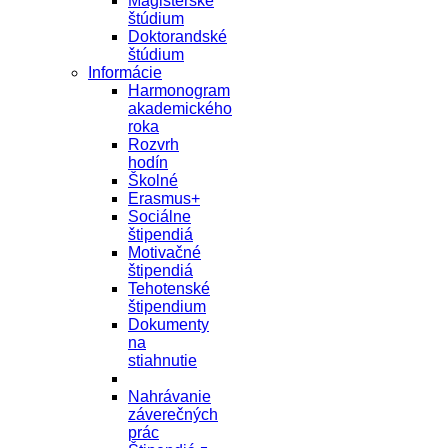
Magisterské
štúdium
Doktorandské
štúdium
Informácie
Harmonogram
akademického
roka
Rozvrh
hodín
Školné
Erasmus+
Sociálne
štipendiá
Motivačné
štipendiá
Tehotenské
štipendium
Dokumenty
na
stiahnutie
Nahrávanie
záverečných
prác