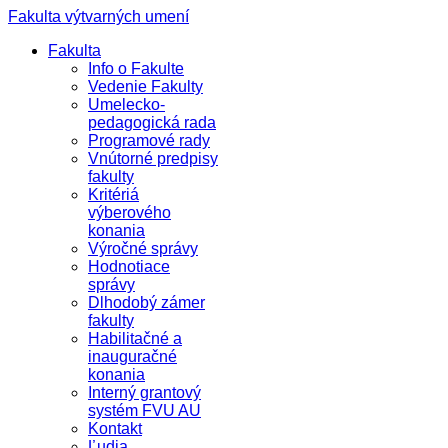
Fakulta výtvarných umení
Fakulta
Info o Fakulte
Vedenie Fakulty
Umelecko-
pedagogická rada
Programové rady
Vnútorné predpisy
fakulty
Kritériá
výberového
konania
Výročné správy
Hodnotiace
správy
Dlhodobý zámer
fakulty
Habilitačné a
inauguračné
konania
Interný grantový
systém FVU AU
Kontakt
Ľudia