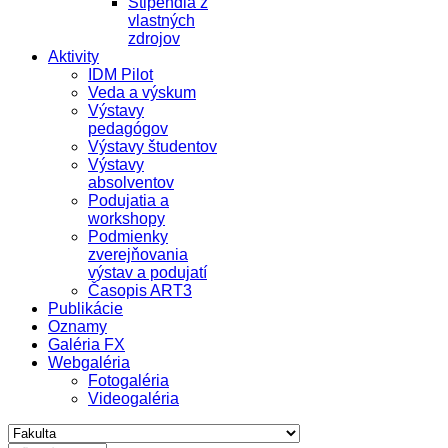
Štipendiá z
vlastných
zdrojov
Aktivity
IDM Pilot
Veda a výskum
Výstavy
pedagógov
Výstavy študentov
Výstavy
absolventov
Podujatia a
workshopy
Podmienky
zverejňovania
výstav a podujatí
Časopis ART3
Publikácie
Oznamy
Galéria FX
Webgaléria
Fotogaléria
Videogaléria