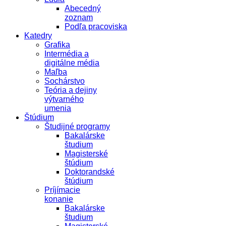
Abecedný
zoznam
Podľa pracoviska
Katedry
Grafika
Intermédia a
digitálne média
Maľba
Sochárstvo
Teória a dejiny
výtvarného
umenia
Štúdium
Študijné programy
Bakalárske
študium
Magisterské
štúdium
Doktorandské
štúdium
Príjímacie
konanie
Bakalárske
študium