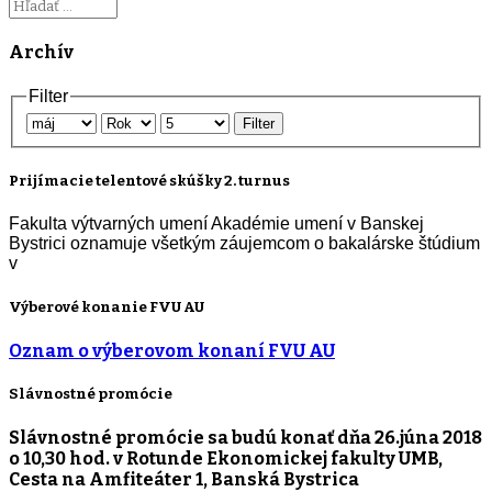
Archív
Filter
Filter
Prijímacie telentové skúšky 2. turnus
Fakulta výtvarných umení Akadémie umení v Banskej
Bystrici oznamuje všetkým záujemcom o bakalárske štúdium
v
Výberové konanie FVU AU
Oznam o výberovom konaní FVU AU
Slávnostné promócie
Slávnostné promócie sa budú konať dňa
26.júna 2018
o 10,30 hod.
v Rotunde Ekonomickej fakulty UMB,
Cesta na Amfiteáter 1, Banská Bystrica