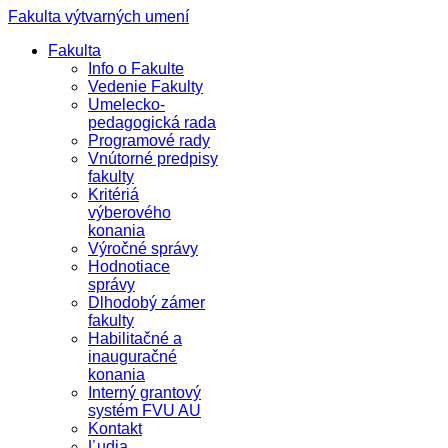
Fakulta výtvarných umení
Fakulta
Info o Fakulte
Vedenie Fakulty
Umelecko-
pedagogická rada
Programové rady
Vnútorné predpisy
fakulty
Kritériá
výberového
konania
Výročné správy
Hodnotiace
správy
Dlhodobý zámer
fakulty
Habilitačné a
inauguračné
konania
Interný grantový
systém FVU AU
Kontakt
Ľudia