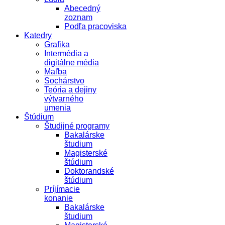
Abecedný
zoznam
Podľa pracoviska
Katedry
Grafika
Intermédia a
digitálne média
Maľba
Sochárstvo
Teória a dejiny
výtvarného
umenia
Štúdium
Študijné programy
Bakalárske
študium
Magisterské
štúdium
Doktorandské
štúdium
Príjímacie
konanie
Bakalárske
študium