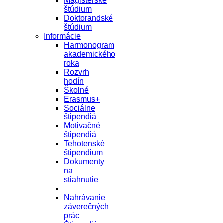
Magisterské
štúdium
Doktorandské
štúdium
Informácie
Harmonogram
akademického
roka
Rozvrh
hodín
Školné
Erasmus+
Sociálne
štipendiá
Motivačné
štipendiá
Tehotenské
štipendium
Dokumenty
na
stiahnutie
Nahrávanie
záverečných
prác