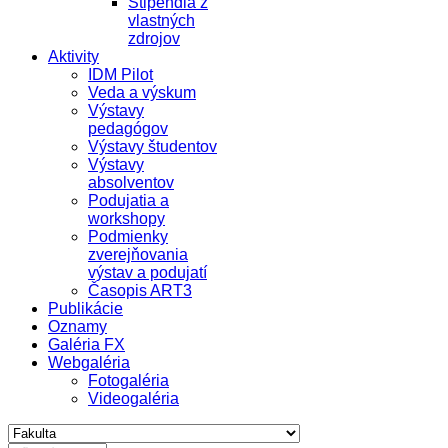
Štipendiá z
vlastných
zdrojov
Aktivity
IDM Pilot
Veda a výskum
Výstavy
pedagógov
Výstavy študentov
Výstavy
absolventov
Podujatia a
workshopy
Podmienky
zverejňovania
výstav a podujatí
Časopis ART3
Publikácie
Oznamy
Galéria FX
Webgaléria
Fotogaléria
Videogaléria