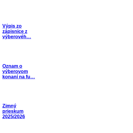
Výpis zo
zápisnice z
výberovéh…
Oznam o
výberovom
konaní na fu…
Zimný
prieskum
2025/2026