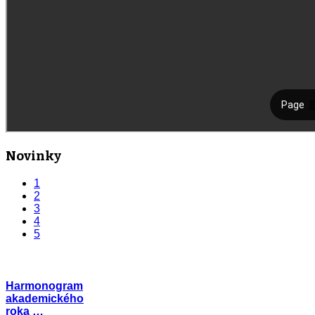
Novinky
1
2
3
4
5
Harmonogram
akademického
roka …