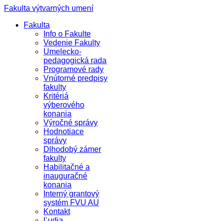
Fakulta výtvarných umení
Fakulta
Info o Fakulte
Vedenie Fakulty
Umelecko-
pedagogická rada
Programové rady
Vnútorné predpisy
fakulty
Kritériá
výberového
konania
Výročné správy
Hodnotiace
správy
Dlhodobý zámer
fakulty
Habilitačné a
inauguračné
konania
Interný grantový
systém FVU AU
Kontakt
Ľudia