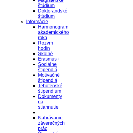
Magisterské
štúdium
Doktorandské
štúdium
Informácie
Harmonogram
akademického
roka
Rozvrh
hodín
Školné
Erasmus+
Sociálne
štipendiá
Motivačné
štipendiá
Tehotenské
štipendium
Dokumenty
na
stiahnutie
Nahrávanie
záverečných
prác