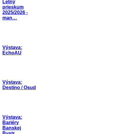
Letný
prieskum
2025/2026 -
man…
Výstava:
EchoAU
Výstava:
Destino / Osud
Výstava:
Bariéry
Banskej
Bystr…