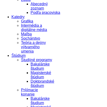
Abecedný
zoznam
Podľa pracoviska
Katedry
Grafika
Intermédia a
digitálne média
Maľba
Sochárstvo
Teória a dejiny
výtvarného
umenia
Štúdium
Študijné programy
Bakalárske
študium
Magisterské
štúdium
Doktorandské
štúdium
Príjímacie
konanie
Bakalárske
študium