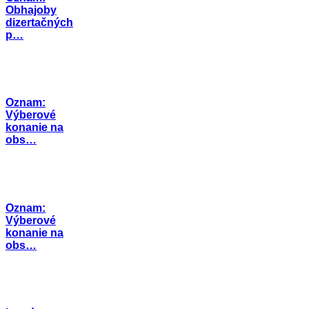
Obhajoby
dizertačných
p…
Oznam:
Výberové
konanie na
obs…
Oznam:
Výberové
konanie na
obs…