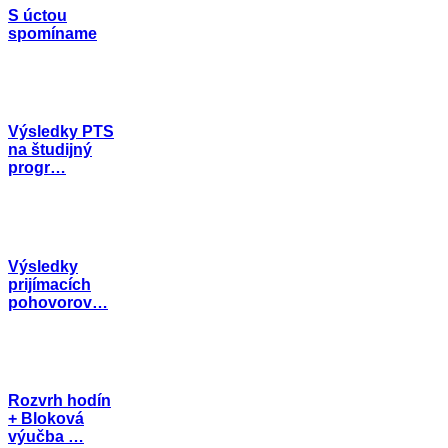
S úctou
spomíname
Výsledky PTS
na študijný
progr…
Výsledky
prijímacích
pohovorov…
Rozvrh hodín
+ Bloková
výučba …