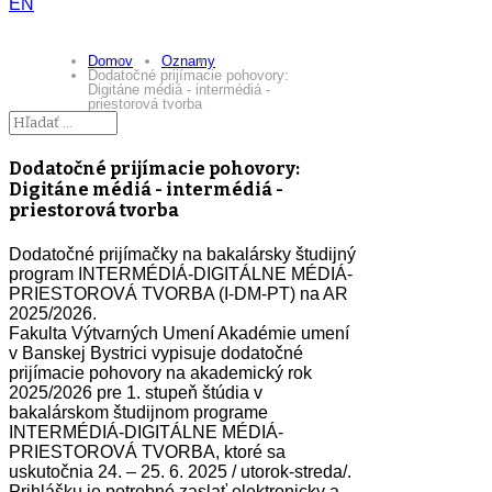
EN
Domov
Oznamy
Dodatočné prijímacie pohovory:
Digitáne médiá - intermédiá -
priestorová tvorba
Dodatočné prijímacie pohovory:
Digitáne médiá - intermédiá -
priestorová tvorba
Dodatočné prijímačky na bakalársky študijný
program INTERMÉDIÁ-DIGITÁLNE MÉDIÁ-
PRIESTOROVÁ TVORBA (I-DM-PT) na AR
2025/2026.
Fakulta Výtvarných Umení Akadémie umení
v Banskej Bystrici vypisuje dodatočné
prijímacie pohovory na akademický rok
2025/2026 pre 1. stupeň štúdia v
bakalárskom študijnom programe
INTERMÉDIÁ-DIGITÁLNE MÉDIÁ-
PRIESTOROVÁ TVORBA, ktoré sa
uskutočnia 24. – 25. 6. 2025 / utorok-streda/.
Prihlášku je potrebné zaslať elektronicky a