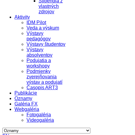
Štipendiá z
vlastných
zdrojov
Aktivity
IDM Pilot
Veda a výskum
Výstavy
pedagógov
Výstavy študentov
Výstavy
absolventov
Podujatia a
workshopy
Podmienky
zverejňovania
výstav a podujatí
Časopis ART3
Publikácie
Oznamy
Galéria FX
Webgaléria
Fotogaléria
Videogaléria