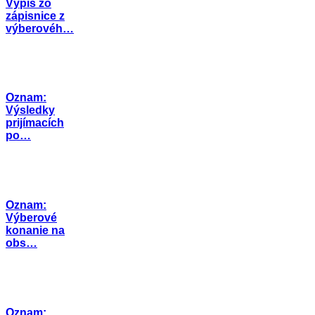
Výpis zo
zápisnice z
výberovéh…
Oznam:
Výsledky
prijímacích
po…
Oznam:
Výberové
konanie na
obs…
Oznam: