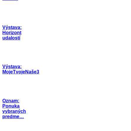
Výstava:
Horizont
udalostí
Výstava:
MojeTvojeNaše3
Oznam:
Ponuka
vybraných
predme…