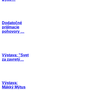
Dodatočné
prijímacie
pohovory …
Výstava: "Svet
za zavretý…
Výstava:
Mäkký Mýtus