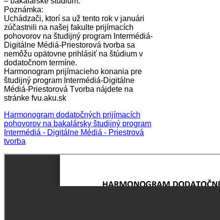
– bakalárske štúdium.
Poznámka:
Uchádzači, ktorí sa už tento rok v januári
zúčastnili na našej fakulte prijímacích
pohovorov na študijný program Intermédiá-
Digitálne Médiá-Priestorová tvorba sa
nemôžu opätovne prihlásiť na štúdium v
dodatočnom termíne.
Harmonogram prijímacieho konania pre
študijný program Intermédiá-Digitálne
Médiá-Priestorová Tvorba nájdete na
stránke fvu.aku.sk
Harmonogram dodatočných prijímacích
pohovorov na bakalársky študijný program
Intermédiá - Digitálne Médiá - Priestrová
tvorba