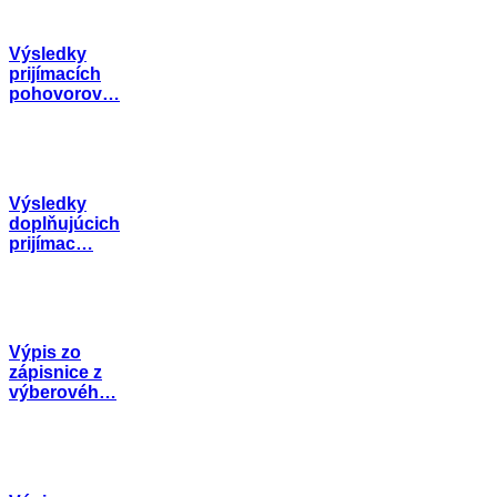
Výsledky
prijímacích
pohovorov…
Výsledky
doplňujúcich
prijímac…
Výpis zo
zápisnice z
výberovéh…