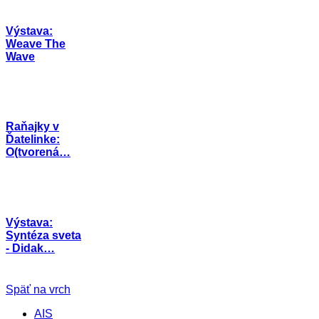
Výstava:
Weave The
Wave
Raňajky v
Ďatelinke:
O(tvorená…
Výstava:
Syntéza sveta
- Didak…
Späť na vrch
AIS