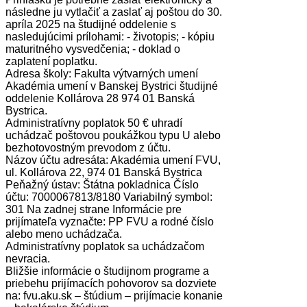
následne ju vytlačiť a zaslať aj poštou do 30.
apríla 2025 na študijné oddelenie s
nasledujúcimi prílohami: - životopis; - kópiu
maturitného vysvedčenia; - doklad o
zaplatení poplatku.
Adresa školy: Fakulta výtvarných umení
Akadémia umení v Banskej Bystrici študijné
oddelenie Kollárova 28 974 01 Banská
Bystrica.
Administratívny poplatok 50 € uhradí
uchádzač poštovou poukážkou typu U alebo
bezhotovostným prevodom z účtu.
Názov účtu adresáta: Akadémia umení FVU,
ul. Kollárova 22, 974 01 Banská Bystrica
Peňažný ústav: Štátna pokladnica Číslo
účtu: 7000067813/8180 Variabilný symbol:
301 Na zadnej strane Informácie pre
prijímateľa vyznačte: PP FVU a rodné číslo
alebo meno uchádzača.
Administratívny poplatok sa uchádzačom
nevracia.
Bližšie informácie o študijnom programe a
priebehu prijímacích pohovorov sa dozviete
na: fvu.aku.sk – štúdium – prijímacie konanie