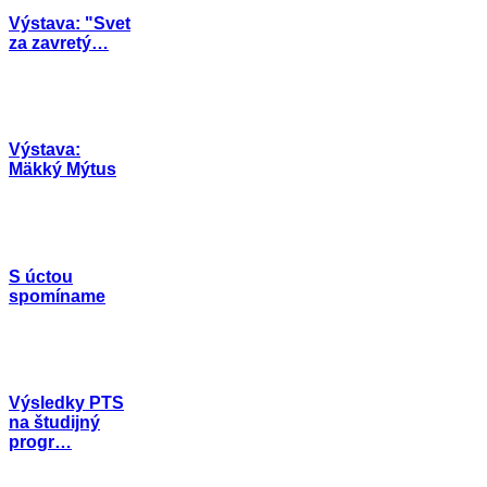
Výstava: "Svet
za zavretý…
Výstava:
Mäkký Mýtus
S úctou
spomíname
Výsledky PTS
na študijný
progr…