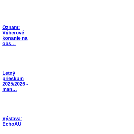
Oznam:
Výberové
konanie na
obs…
Letný
prieskum
2025/2026 -
man…
Výstava:
EchoAU