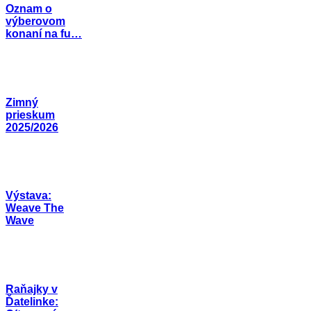
Oznam o
výberovom
konaní na fu…
Zimný
prieskum
2025/2026
Výstava:
Weave The
Wave
Raňajky v
Ďatelinke: