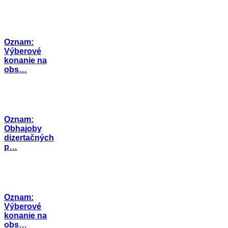
Oznam:
Výberové
konanie na
obs…
Oznam:
Obhajoby
dizertačných
p…
Oznam:
Výberové
konanie na
obs…