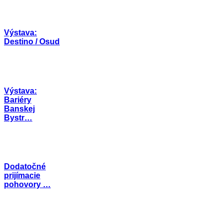
Výstava:
Destino / Osud
Výstava:
Bariéry
Banskej
Bystr…
Dodatočné
prijímacie
pohovory …