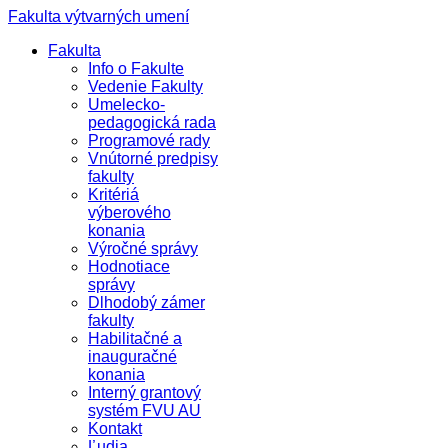
Fakulta výtvarných umení
Fakulta
Info o Fakulte
Vedenie Fakulty
Umelecko-
pedagogická rada
Programové rady
Vnútorné predpisy
fakulty
Kritériá
výberového
konania
Výročné správy
Hodnotiace
správy
Dlhodobý zámer
fakulty
Habilitačné a
inauguračné
konania
Interný grantový
systém FVU AU
Kontakt
Ľudia