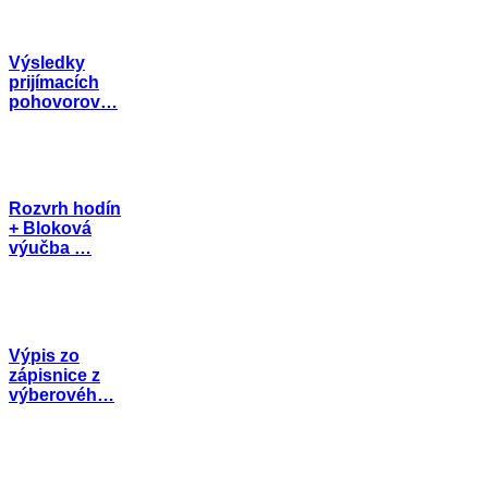
Výsledky
prijímacích
pohovorov…
Rozvrh hodín
+ Bloková
výučba …
Výpis zo
zápisnice z
výberovéh…