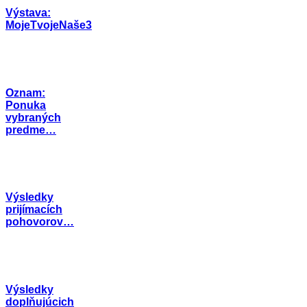
Výstava:
MojeTvojeNaše3
Oznam:
Ponuka
vybraných
predme…
Výsledky
prijímacích
pohovorov…
Výsledky
doplňujúcich