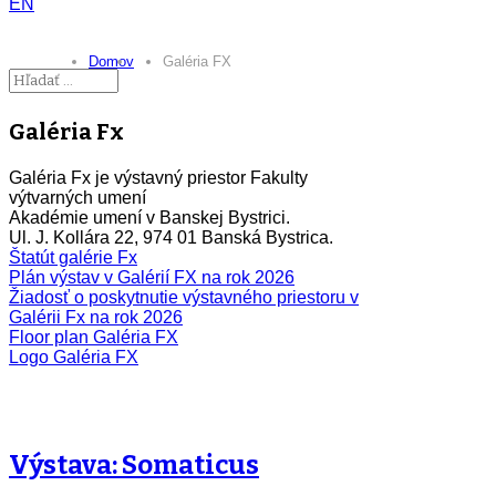
EN
Domov
Galéria FX
Galéria Fx
Galéria Fx je výstavný priestor Fakulty
výtvarných umení
Akadémie umení v Banskej Bystrici.
Ul. J. Kollára 22, 974 01 Banská Bystrica.
Štatút galérie Fx
Plán výstav v Galérií FX na rok 2026
Žiadosť o poskytnutie výstavného priestoru v
Galérii Fx na rok 2026
Floor plan Galéria FX
Logo Galéria FX
Výstava: Somaticus