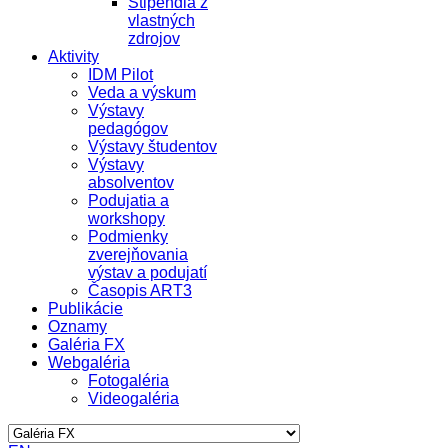
Štipendiá z
vlastných
zdrojov
Aktivity
IDM Pilot
Veda a výskum
Výstavy
pedagógov
Výstavy študentov
Výstavy
absolventov
Podujatia a
workshopy
Podmienky
zverejňovania
výstav a podujatí
Časopis ART3
Publikácie
Oznamy
Galéria FX
Webgaléria
Fotogaléria
Videogaléria