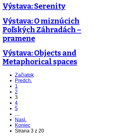
Výstava: Serenity
Výstava: O miznúcich
Poľských Záhradách –
pramene
Výstava: Objects and
Metaphorical spaces
Začiatok
Predch.
1
2
3
4
5
…
Nasl.
Koniec
Strana 3 z 20