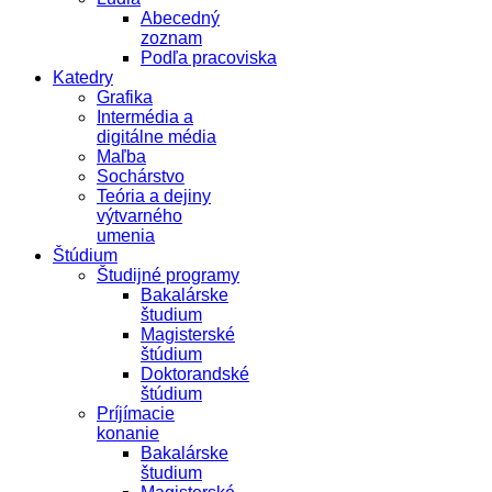
Abecedný
zoznam
Podľa pracoviska
Katedry
Grafika
Intermédia a
digitálne média
Maľba
Sochárstvo
Teória a dejiny
výtvarného
umenia
Štúdium
Študijné programy
Bakalárske
študium
Magisterské
štúdium
Doktorandské
štúdium
Príjímacie
konanie
Bakalárske
študium