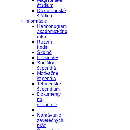
Magisterské
štúdium
Doktorandské
štúdium
Informácie
Harmonogram
akademického
roka
Rozvrh
hodín
Školné
Erasmus+
Sociálne
štipendiá
Motivačné
štipendiá
Tehotenské
štipendium
Dokumenty
na
stiahnutie
Nahrávanie
záverečných
prác