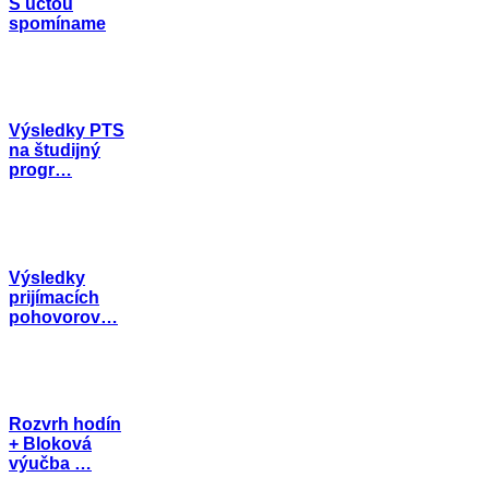
S úctou
spomíname
Výsledky PTS
na študijný
progr…
Výsledky
prijímacích
pohovorov…
Rozvrh hodín
+ Bloková
výučba …