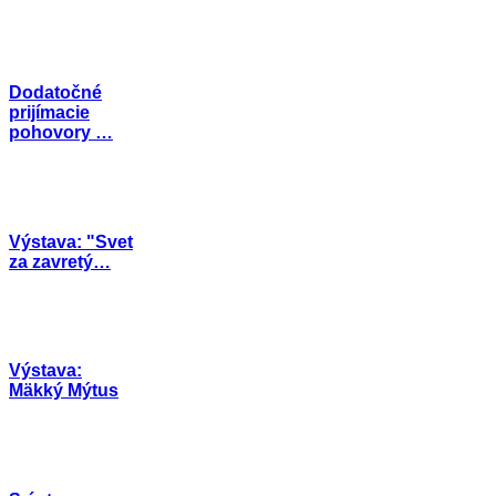
Dodatočné
prijímacie
pohovory …
Výstava: "Svet
za zavretý…
Výstava:
Mäkký Mýtus