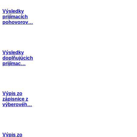
Výsledky
prijímacích
pohovorov…
Výsledky
doplňujúcich
prijímac…
Výpis zo
zápisnice z
výberovéh…
Výpis zo