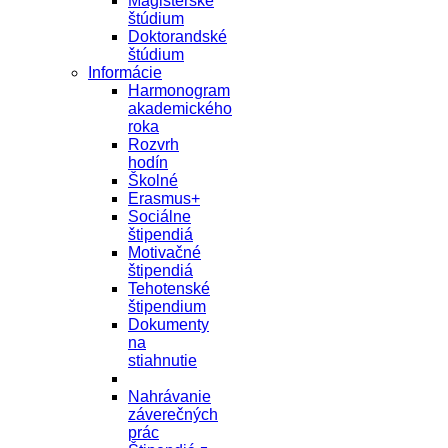
Magisterské
štúdium
Doktorandské
štúdium
Informácie
Harmonogram
akademického
roka
Rozvrh
hodín
Školné
Erasmus+
Sociálne
štipendiá
Motivačné
štipendiá
Tehotenské
štipendium
Dokumenty
na
stiahnutie
Nahrávanie
záverečných
prác