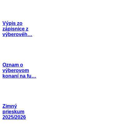
Výpis zo
zápisnice z
výberovéh…
Oznam o
výberovom
konaní na fu…
Zimný
prieskum
2025/2026