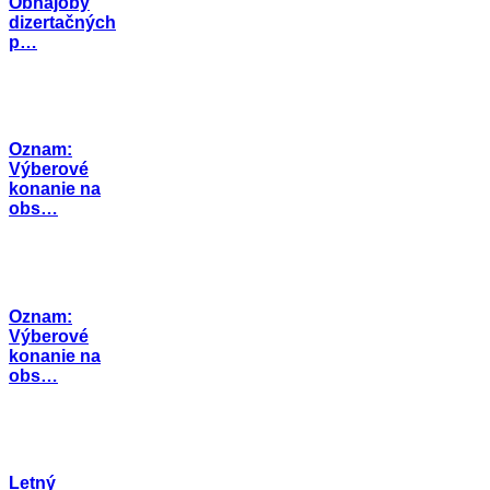
Obhajoby
dizertačných
p…
Oznam:
Výberové
konanie na
obs…
Oznam:
Výberové
konanie na
obs…
Letný