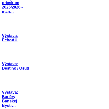
prieskum
2025/2026 -
man…
Výstava:
EchoAU
Výstava:
Destino / Osud
Výstava:
Bariéry
Banskej
Bystr…