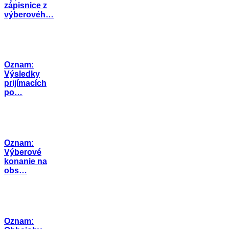
zápisnice z
výberovéh…
Oznam:
Výsledky
prijímacích
po…
Oznam:
Výberové
konanie na
obs…
Oznam: