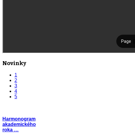
Novinky
1
2
3
4
5
Harmonogram
akademického
roka …