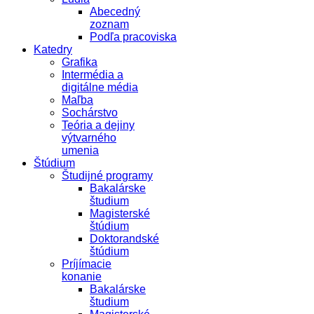
Abecedný
zoznam
Podľa pracoviska
Katedry
Grafika
Intermédia a
digitálne média
Maľba
Sochárstvo
Teória a dejiny
výtvarného
umenia
Štúdium
Študijné programy
Bakalárske
študium
Magisterské
štúdium
Doktorandské
štúdium
Príjímacie
konanie
Bakalárske
študium