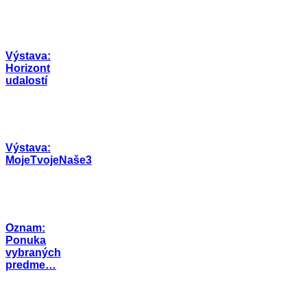
Výstava:
Horizont
udalostí
Výstava:
MojeTvojeNaše3
Oznam:
Ponuka
vybraných
predme…