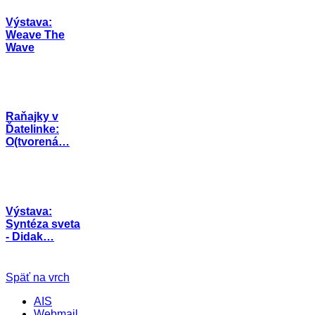
Výstava:
Weave The
Wave
Raňajky v
Ďatelinke:
O(tvorená…
Výstava:
Syntéza sveta
- Didak…
Späť na vrch
AIS
Webmail