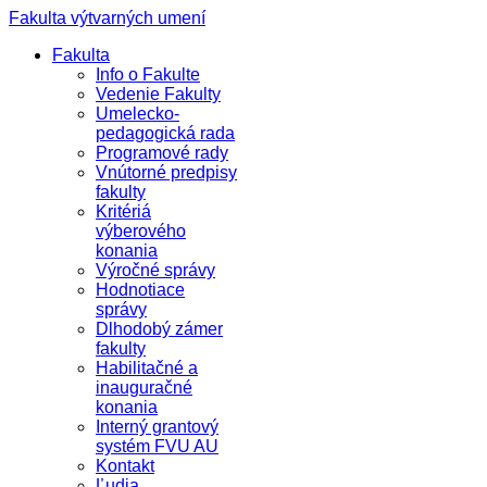
Fakulta výtvarných umení
Fakulta
Info o Fakulte
Vedenie Fakulty
Umelecko-
pedagogická rada
Programové rady
Vnútorné predpisy
fakulty
Kritériá
výberového
konania
Výročné správy
Hodnotiace
správy
Dlhodobý zámer
fakulty
Habilitačné a
inauguračné
konania
Interný grantový
systém FVU AU
Kontakt
Ľudia