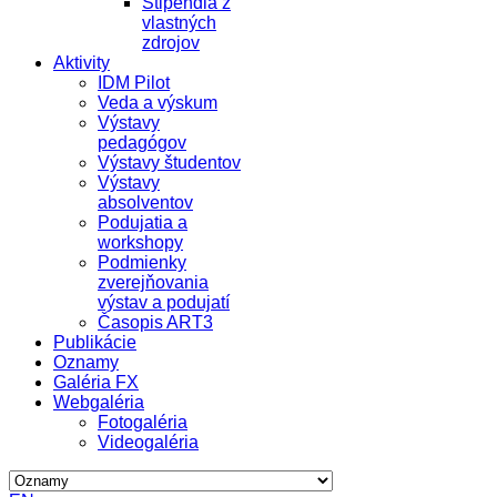
Štipendiá z
vlastných
zdrojov
Aktivity
IDM Pilot
Veda a výskum
Výstavy
pedagógov
Výstavy študentov
Výstavy
absolventov
Podujatia a
workshopy
Podmienky
zverejňovania
výstav a podujatí
Časopis ART3
Publikácie
Oznamy
Galéria FX
Webgaléria
Fotogaléria
Videogaléria