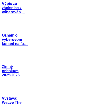
Výpis zo
zápisnice z
výberovéh…
Oznam o
výberovom
konaní na fu…
Zimný
prieskum
2025/2026
Výstava:
Weave The