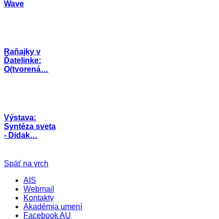
Wave
Raňajky v
Ďatelinke:
O(tvorená…
Výstava:
Syntéza sveta
- Didak…
Späť na vrch
AIS
Webmail
Kontakty
Akadémia umení
Facebook AU