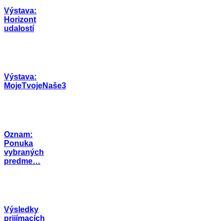
Výstava:
Horizont
udalostí
Výstava:
MojeTvojeNaše3
Oznam:
Ponuka
vybraných
predme…
Výsledky
prijímacích