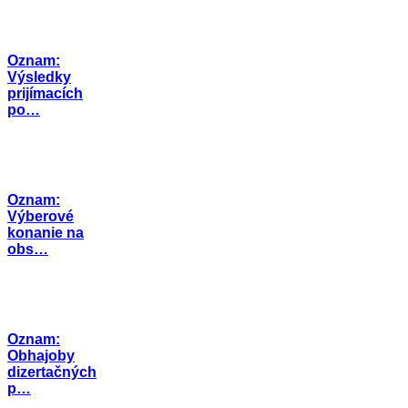
Oznam:
Výsledky
prijímacích
po…
Oznam:
Výberové
konanie na
obs…
Oznam:
Obhajoby
dizertačných
p…