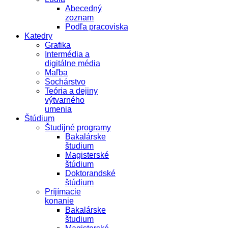
Abecedný
zoznam
Podľa pracoviska
Katedry
Grafika
Intermédia a
digitálne média
Maľba
Sochárstvo
Teória a dejiny
výtvarného
umenia
Štúdium
Študijné programy
Bakalárske
študium
Magisterské
štúdium
Doktorandské
štúdium
Príjímacie
konanie
Bakalárske
študium