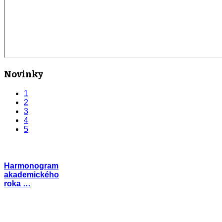
Novinky
1
2
3
4
5
Harmonogram
akademického
roka …