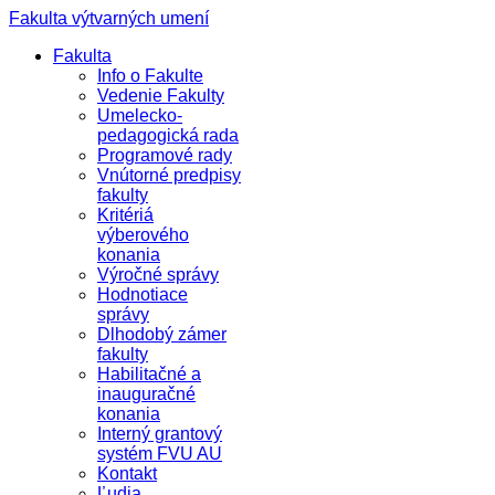
Fakulta výtvarných umení
Fakulta
Info o Fakulte
Vedenie Fakulty
Umelecko-
pedagogická rada
Programové rady
Vnútorné predpisy
fakulty
Kritériá
výberového
konania
Výročné správy
Hodnotiace
správy
Dlhodobý zámer
fakulty
Habilitačné a
inauguračné
konania
Interný grantový
systém FVU AU
Kontakt
Ľudia