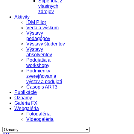
Štipendiá z
vlastných
zdrojov
Aktivity
IDM Pilot
Veda a výskum
Výstavy
pedagógov
Výstavy študentov
Výstavy
absolventov
Podujatia a
workshopy
Podmienky
zverejňovania
výstav a podujatí
Časopis ART3
Publikácie
Oznamy
Galéria FX
Webgaléria
Fotogaléria
Videogaléria