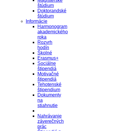
Magisterské
štúdium
Doktorandské
štúdium
Informácie
Harmonogram
akademického
roka
Rozvrh
hodín
Školné
Erasmus+
Sociálne
štipendiá
Motivačné
štipendiá
Tehotenské
štipendium
Dokumenty
na
stiahnutie
Nahrávanie
záverečných
prác