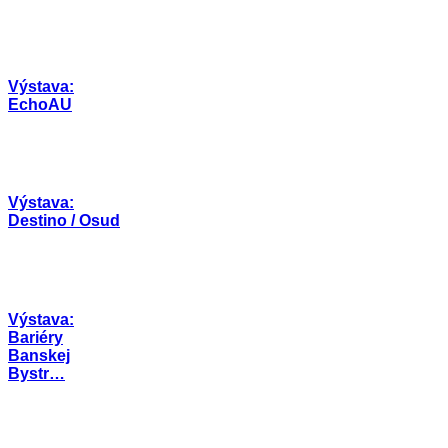
Výstava:
EchoAU
Výstava:
Destino / Osud
Výstava:
Bariéry
Banskej
Bystr…