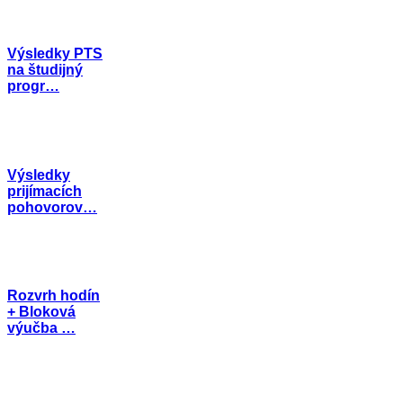
Výsledky PTS
na študijný
progr…
Výsledky
prijímacích
pohovorov…
Rozvrh hodín
+ Bloková
výučba …