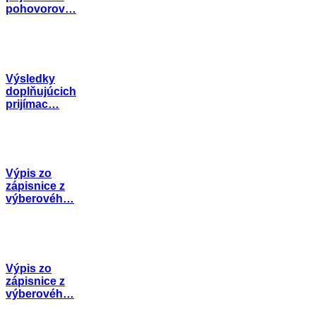
pohovorov…
Výsledky
doplňujúcich
prijímac…
Výpis zo
zápisnice z
výberovéh…
Výpis zo
zápisnice z
výberovéh…