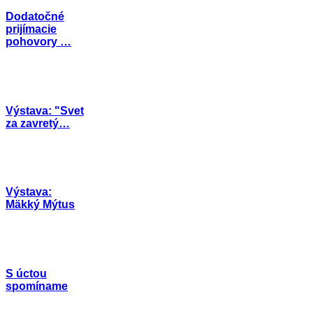
Dodatočné
prijímacie
pohovory …
Výstava: "Svet
za zavretý…
Výstava:
Mäkký Mýtus
S úctou
spomíname