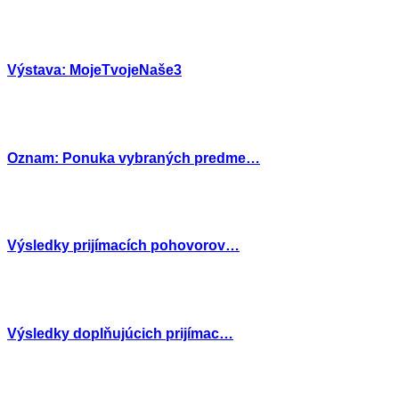
Výstava: MojeTvojeNaše3
Oznam: Ponuka vybraných predme…
Výsledky prijímacích pohovorov…
Výsledky doplňujúcich prijímac…