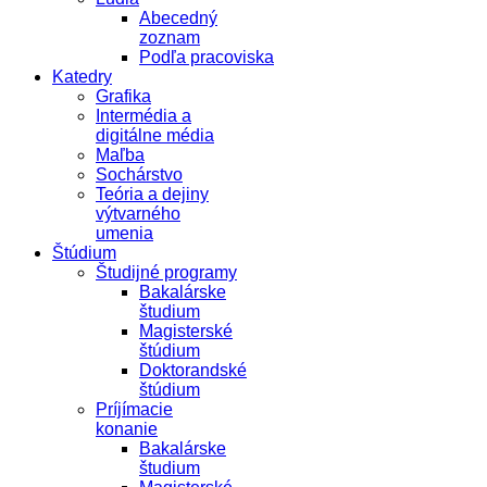
Abecedný
zoznam
Podľa pracoviska
Katedry
Grafika
Intermédia a
digitálne média
Maľba
Sochárstvo
Teória a dejiny
výtvarného
umenia
Štúdium
Študijné programy
Bakalárske
študium
Magisterské
štúdium
Doktorandské
štúdium
Príjímacie
konanie
Bakalárske
študium