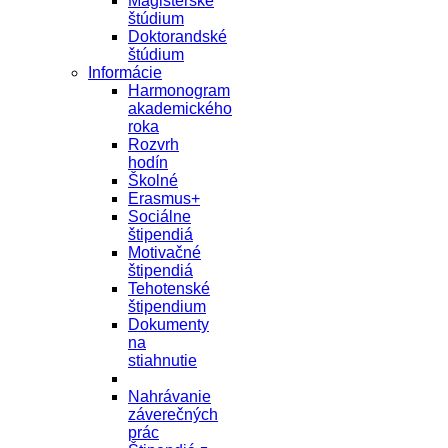
Magisterské
štúdium
Doktorandské
štúdium
Informácie
Harmonogram
akademického
roka
Rozvrh
hodín
Školné
Erasmus+
Sociálne
štipendiá
Motivačné
štipendiá
Tehotenské
štipendium
Dokumenty
na
stiahnutie
Nahrávanie
záverečných
prác