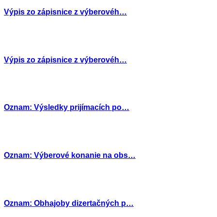
Výpis zo zápisnice z výberovéh…
Výpis zo zápisnice z výberovéh…
Oznam: Výsledky prijímacích po…
Oznam: Výberové konanie na obs…
Oznam: Obhajoby dizertačných p…