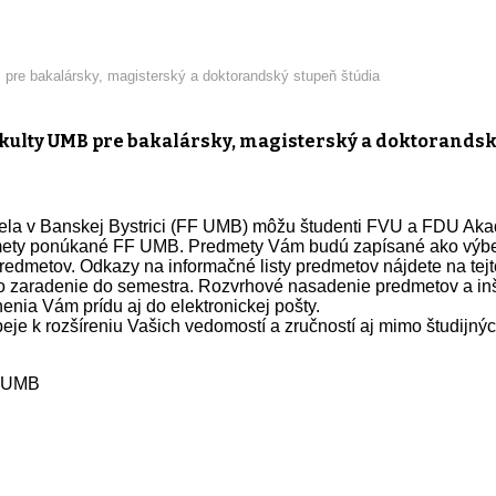
pre bakalársky, magisterský a doktorandský stupeň štúdia
kulty UMB pre bakalársky, magisterský a doktorandsk
a Bela v Banskej Bystrici (FF UMB) môžu študenti FVU a FDU A
mety ponúkané FF UMB. Predmety Vám budú zapísané ako výbe
predmetov. Odkazy na informačné listy predmetov nájdete na tejt
ho zaradenie do semestra. Rozvrhové nasadenie predmetov a inš
enia Vám prídu aj do elektronickej pošty.
eje k rozšíreniu Vašich vedomostí a zručností aj mimo študijn
te UMB