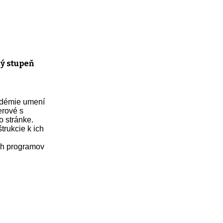
ý stupeň
kadémie umení
rové s
o stránke.
trukcie k ich
ých programov