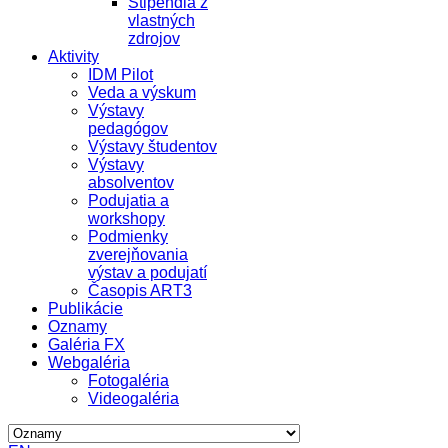
Štipendiá z
vlastných
zdrojov
Aktivity
IDM Pilot
Veda a výskum
Výstavy
pedagógov
Výstavy študentov
Výstavy
absolventov
Podujatia a
workshopy
Podmienky
zverejňovania
výstav a podujatí
Časopis ART3
Publikácie
Oznamy
Galéria FX
Webgaléria
Fotogaléria
Videogaléria