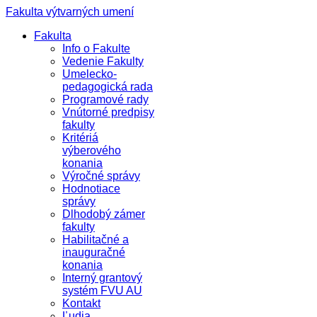
Fakulta výtvarných umení
Fakulta
Info o Fakulte
Vedenie Fakulty
Umelecko-
pedagogická rada
Programové rady
Vnútorné predpisy
fakulty
Kritériá
výberového
konania
Výročné správy
Hodnotiace
správy
Dlhodobý zámer
fakulty
Habilitačné a
inauguračné
konania
Interný grantový
systém FVU AU
Kontakt
Ľudia