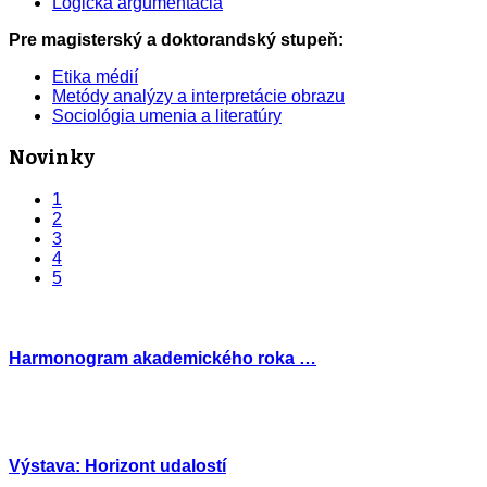
Logická argumentácia
Pre magisterský a doktorandský stupeň:
Etika médií
Metódy analýzy a interpretácie obrazu
Sociológia umenia a literatúry
Novinky
1
2
3
4
5
Harmonogram akademického roka …
Výstava: Horizont udalostí