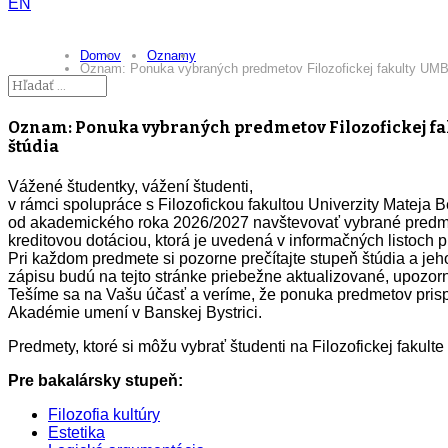
EN
Domov
Oznamy
Oznam: Ponuka vybraných predmetov Filozofickej fakulty UMB 
Oznam: Ponuka vybraných predmetov Filozofickej fa
štúdia
Vážené študentky, vážení študenti,
v rámci spolupráce s Filozofickou fakultou Univerzity Matej
od akademického roka 2026/2027 navštevovať vybrané pred
kreditovou dotáciou, ktorá je uvedená v informačných listoch 
Pri každom predmete si pozorne prečítajte stupeň štúdia a je
zápisu budú na tejto stránke priebežne aktualizované, upozorn
Tešíme sa na Vašu účasť a veríme, že ponuka predmetov prisp
Akadémie umení v Banskej Bystrici.
Predmety, ktoré si môžu vybrať študenti na Filozofickej fakul
Pre bakalársky stupeň:
Filozofia kultúry
Estetika