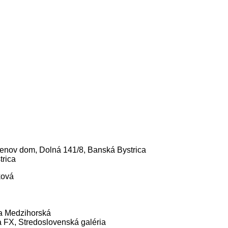
hlenov dom, Dolná 141/8, Banská Bystrica
trica
ková
a Medzihorská
a FX, Stredoslovenská galéria