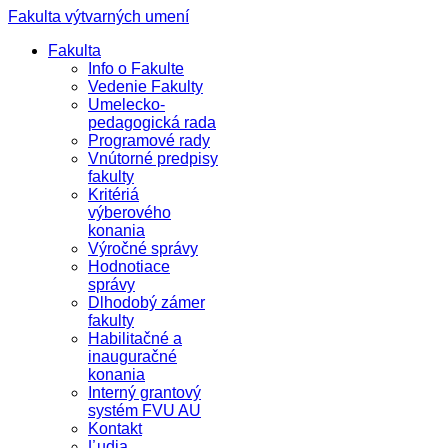
Fakulta výtvarných umení
Fakulta
Info o Fakulte
Vedenie Fakulty
Umelecko-
pedagogická rada
Programové rady
Vnútorné predpisy
fakulty
Kritériá
výberového
konania
Výročné správy
Hodnotiace
správy
Dlhodobý zámer
fakulty
Habilitačné a
inauguračné
konania
Interný grantový
systém FVU AU
Kontakt
Ľudia