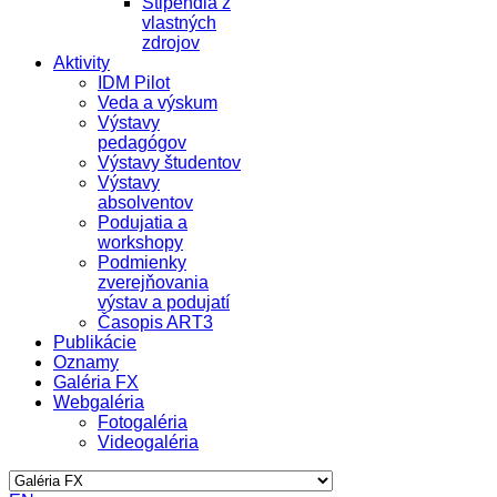
Štipendiá z
vlastných
zdrojov
Aktivity
IDM Pilot
Veda a výskum
Výstavy
pedagógov
Výstavy študentov
Výstavy
absolventov
Podujatia a
workshopy
Podmienky
zverejňovania
výstav a podujatí
Časopis ART3
Publikácie
Oznamy
Galéria FX
Webgaléria
Fotogaléria
Videogaléria