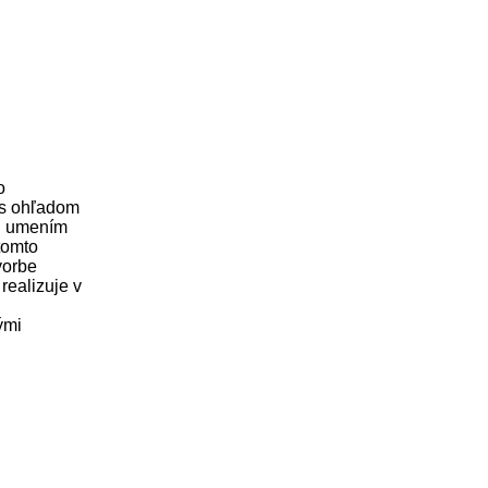
o
i s ohľadom
zi umením
tomto
vorbe
realizuje v
ými