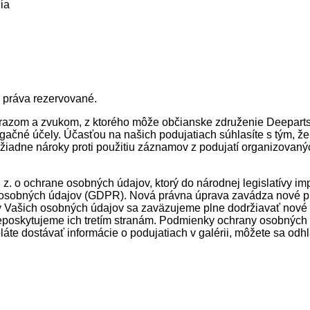
ia
 práva rezervované.
azom a zvukom, z ktorého môže občianske združenie Deepart
agačné účely. Účasťou na našich podujatiach súhlasíte s tým, ž
ť žiadne nároky proti použitiu záznamov z podujatí organizovaný
z. o ochrane osobných údajov, ktorý do národnej legislatívy i
osobných údajov (GDPR). Nová právna úprava zavádza nové pr
y Vašich osobných údajov sa zaväzujeme plne dodržiavať nové 
eposkytujeme ich tretím stranám. Podmienky ochrany osobných 
láte dostávať informácie o podujatiach v galérii, môžete sa odhl