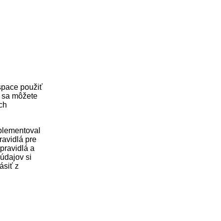
space použiť
e sa môžete
ch
mplementoval
avidlá pre
pravidlá a
údajov si
ásiť z