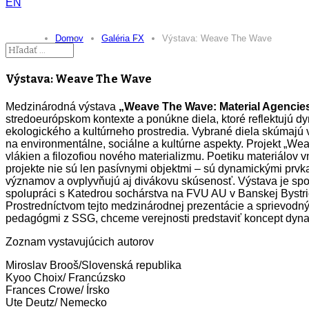
EN
Domov
Galéria FX
Výstava: Weave The Wave
Výstava: Weave The Wave
Medzinárodná výstava
„Weave The Wave: Material Agencies
stredoeurópskom kontexte a ponúkne diela, ktoré reflektujú d
ekologického a kultúrneho prostredia. Vybrané diela skúmajú v
na environmentálne, sociálne a kultúrne aspekty. Projekt „W
vlákien a filozofiou nového materializmu. Poetiku materiálov 
projekte nie sú len pasívnymi objektmi – sú dynamickými prvka
významov a ovplyvňujú aj divákovu skúsenosť. Výstava je sp
spolupráci s Katedrou sochárstva na FVU AU v Banskej Bystric
Prostredníctvom tejto medzinárodnej prezentácie a sprievodných
pedagógmi z SSG, chceme verejnosti predstaviť koncept dynam
Zoznam vystavujúcich autorov
Miroslav Brooš/Slovenská republika
Kyoo Choix/ Francúzsko
Frances Crowe/ Írsko
Ute Deutz/ Nemecko