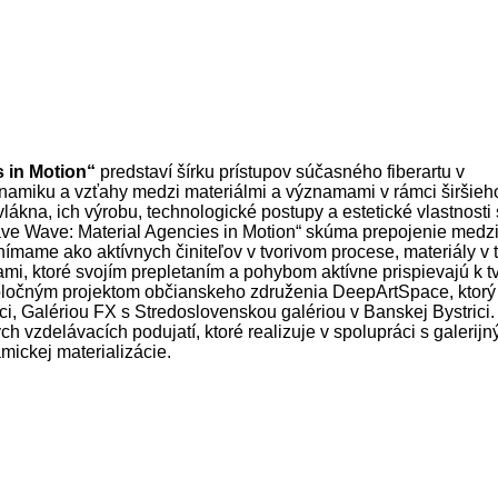
 in Motion“
predstaví šírku prístupov súčasného fiberartu v
ynamiku a vzťahy medzi materiálmi a významami v rámci širšieh
lákna, ich výrobu, technologické postupy a estetické vlastnost
eave Wave: Material Agencies in Motion“ skúma prepojenie med
vnímame ako aktívnych činiteľov v tvorivom procese, materiály v 
mi, ktoré svojím prepletaním a pohybom aktívne prispievajú k t
oločným projektom občianskeho združenia DeepArtSpace, ktorý 
i, Galériou FX s Stredoslovenskou galériou v Banskej Bystrici.
 vzdelávacích podujatí, ktoré realizuje v spolupráci s galerijn
ickej materializácie.