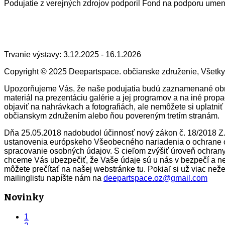
Podujatie z verejných zdrojov podporil Fond na podporu umen
Trvanie výstavy: 3.12.2025 - 16.1.2026
Copyright © 2025 Deepartspace. občianske združenie, Všetky
Upozorňujeme Vás, že naše podujatia budú zaznamenané obr
materiál na prezentáciu galérie a jej programov a na iné prop
objaviť na nahrávkach a fotografiách, ale nemôžete si uplatni
občianskym združením alebo ňou povereným tretím stranám.
Dňa 25.05.2018 nadobudol účinnosť nový zákon č. 18/2018 Z. 
ustanovenia európskeho Všeobecného nariadenia o ochrane 
spracovanie osobných údajov. S cieľom zvýšiť úroveň ochran
chceme Vás ubezpečiť, že Vaše údaje sú u nás v bezpečí a n
môžete prečítať na našej webstránke tu. Pokiaľ si už viac neže
mailinglistu napíšte nám na
deepartspace.oz@gmail.com
Novinky
1