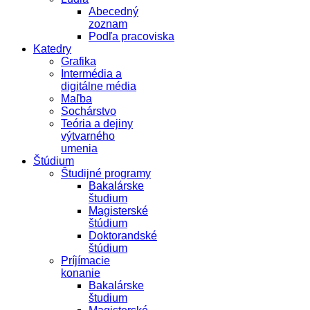
Abecedný
zoznam
Podľa pracoviska
Katedry
Grafika
Intermédia a
digitálne média
Maľba
Sochárstvo
Teória a dejiny
výtvarného
umenia
Štúdium
Študijné programy
Bakalárske
študium
Magisterské
štúdium
Doktorandské
štúdium
Príjímacie
konanie
Bakalárske
študium