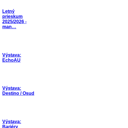
Letný
prieskum
2025/2026 -
man…
Výstava:
EchoAU
Výstava:
Destino / Osud
Výstava:
Bariéry