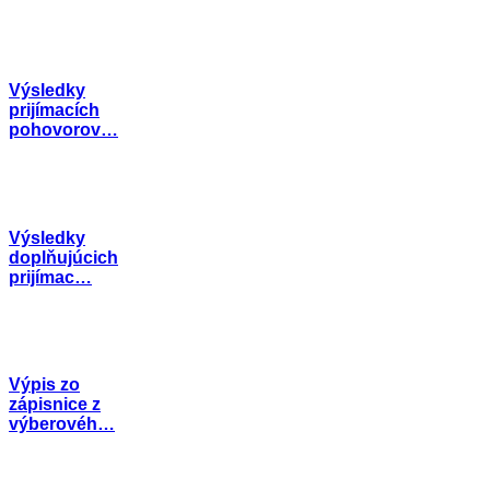
Výsledky
prijímacích
pohovorov…
Výsledky
doplňujúcich
prijímac…
Výpis zo
zápisnice z
výberovéh…