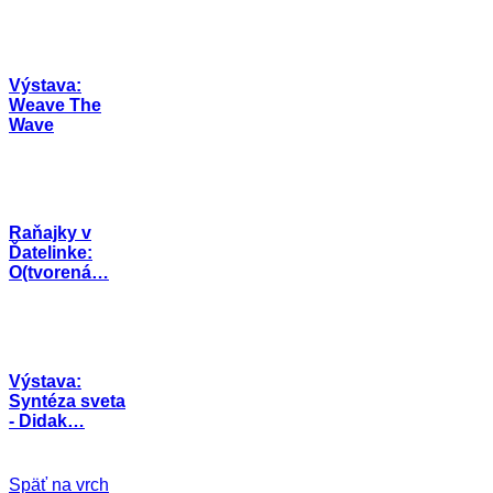
Výstava:
Weave The
Wave
Raňajky v
Ďatelinke:
O(tvorená…
Výstava:
Syntéza sveta
- Didak…
Späť na vrch