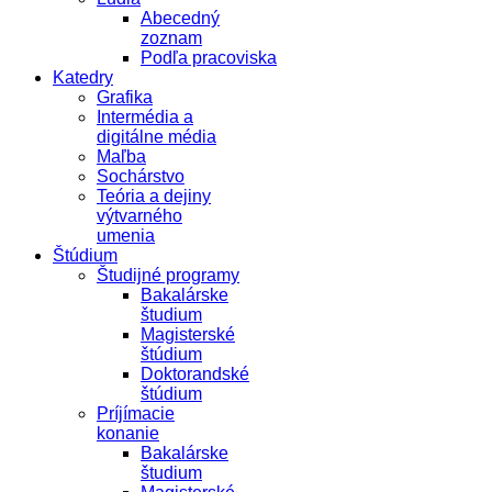
Abecedný
zoznam
Podľa pracoviska
Katedry
Grafika
Intermédia a
digitálne média
Maľba
Sochárstvo
Teória a dejiny
výtvarného
umenia
Štúdium
Študijné programy
Bakalárske
študium
Magisterské
štúdium
Doktorandské
štúdium
Príjímacie
konanie
Bakalárske
študium