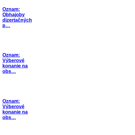
Oznam:
Obhajoby
dizertačných
p…
Oznam:
Výberové
konanie na
obs…
Oznam:
Výberové
konanie na
obs…