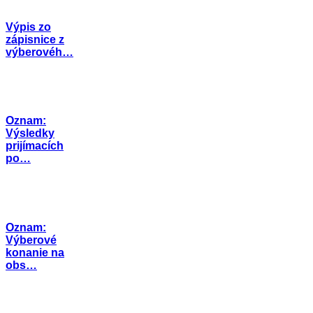
Výpis zo
zápisnice z
výberovéh…
Oznam:
Výsledky
prijímacích
po…
Oznam:
Výberové
konanie na
obs…