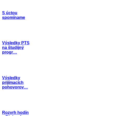
S úctou
spomíname
Výsledky PTS
na študijný
progr…
Výsledky
prijímacích
pohovorov…
Rozvrh hodín