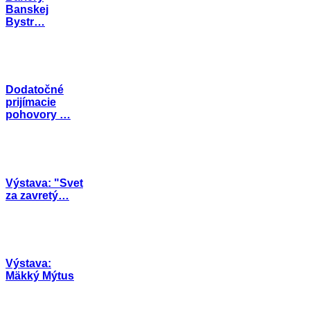
Banskej
Bystr…
Dodatočné
prijímacie
pohovory …
Výstava: "Svet
za zavretý…
Výstava:
Mäkký Mýtus