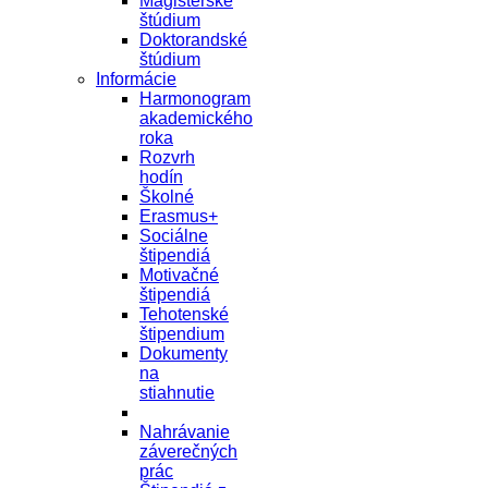
Magisterské
štúdium
Doktorandské
štúdium
Informácie
Harmonogram
akademického
roka
Rozvrh
hodín
Školné
Erasmus+
Sociálne
štipendiá
Motivačné
štipendiá
Tehotenské
štipendium
Dokumenty
na
stiahnutie
Nahrávanie
záverečných
prác