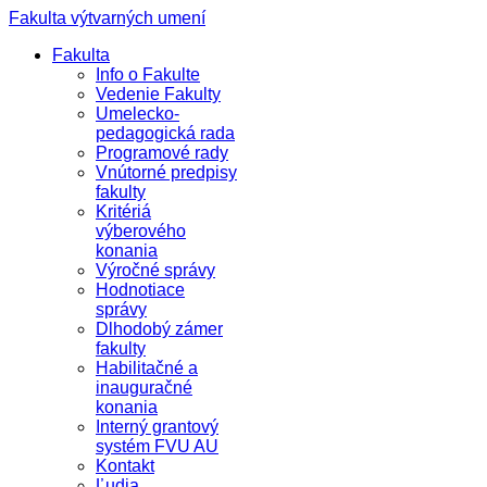
Fakulta výtvarných umení
Fakulta
Info o Fakulte
Vedenie Fakulty
Umelecko-
pedagogická rada
Programové rady
Vnútorné predpisy
fakulty
Kritériá
výberového
konania
Výročné správy
Hodnotiace
správy
Dlhodobý zámer
fakulty
Habilitačné a
inauguračné
konania
Interný grantový
systém FVU AU
Kontakt
Ľudia