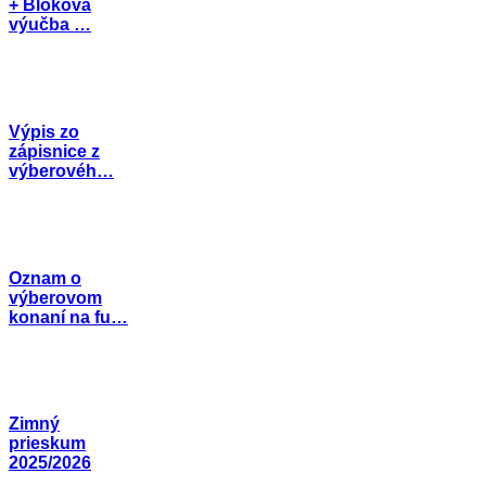
+ Bloková
výučba …
Výpis zo
zápisnice z
výberovéh…
Oznam o
výberovom
konaní na fu…
Zimný
prieskum
2025/2026