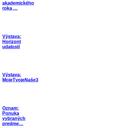
akademického
roka …
Výstava:
Horizont
udalostí
Výstava:
MojeTvojeNaše3
Oznam:
Ponuka
vybraných
predme…