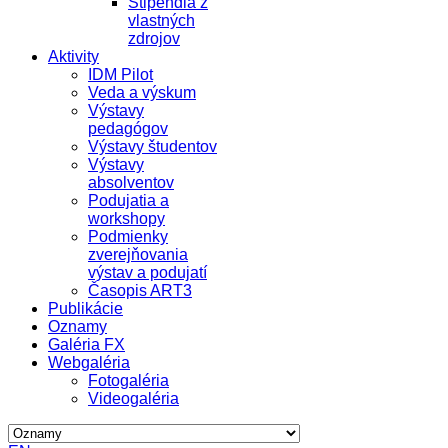
Štipendiá z
vlastných
zdrojov
Aktivity
IDM Pilot
Veda a výskum
Výstavy
pedagógov
Výstavy študentov
Výstavy
absolventov
Podujatia a
workshopy
Podmienky
zverejňovania
výstav a podujatí
Časopis ART3
Publikácie
Oznamy
Galéria FX
Webgaléria
Fotogaléria
Videogaléria