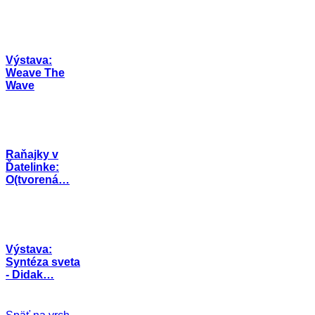
Výstava:
Weave The
Wave
Raňajky v
Ďatelinke:
O(tvorená…
Výstava:
Syntéza sveta
- Didak…