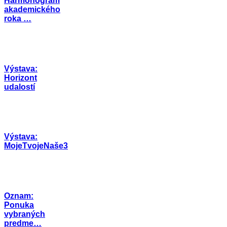
Harmonogram
akademického
roka …
Výstava:
Horizont
udalostí
Výstava:
MojeTvojeNaše3
Oznam:
Ponuka
vybraných
predme…