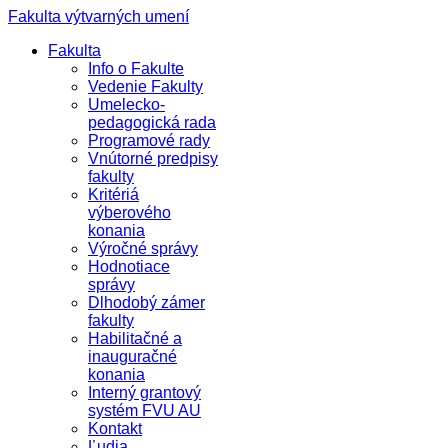
Fakulta výtvarných umení
Fakulta
Info o Fakulte
Vedenie Fakulty
Umelecko-
pedagogická rada
Programové rady
Vnútorné predpisy
fakulty
Kritériá
výberového
konania
Výročné správy
Hodnotiace
správy
Dlhodobý zámer
fakulty
Habilitačné a
inauguračné
konania
Interný grantový
systém FVU AU
Kontakt
Ľudia