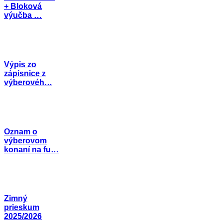
+ Bloková
výučba …
Výpis zo
zápisnice z
výberovéh…
Oznam o
výberovom
konaní na fu…
Zimný
prieskum
2025/2026