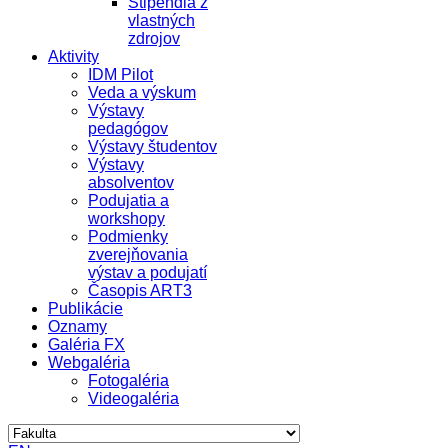
Štipendiá z
vlastných
zdrojov
Aktivity
IDM Pilot
Veda a výskum
Výstavy
pedagógov
Výstavy študentov
Výstavy
absolventov
Podujatia a
workshopy
Podmienky
zverejňovania
výstav a podujatí
Časopis ART3
Publikácie
Oznamy
Galéria FX
Webgaléria
Fotogaléria
Videogaléria