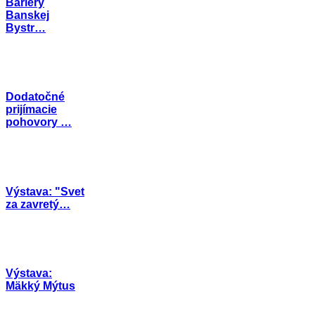
Bariéry
Banskej
Bystr…
Dodatočné
prijímacie
pohovory …
Výstava: "Svet
za zavretý…
Výstava:
Mäkký Mýtus