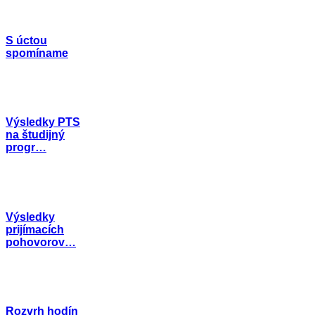
S úctou
spomíname
Výsledky PTS
na študijný
progr…
Výsledky
prijímacích
pohovorov…
Rozvrh hodín