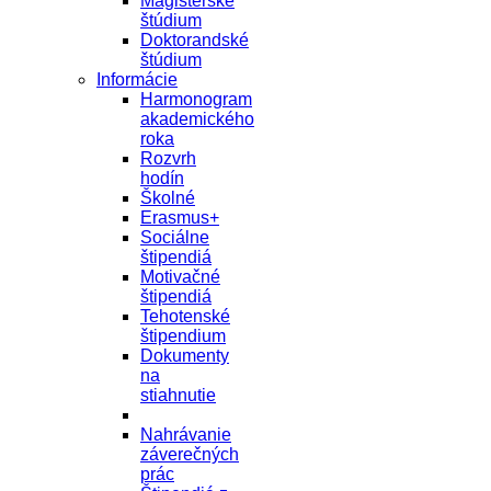
Magisterské
štúdium
Doktorandské
štúdium
Informácie
Harmonogram
akademického
roka
Rozvrh
hodín
Školné
Erasmus+
Sociálne
štipendiá
Motivačné
štipendiá
Tehotenské
štipendium
Dokumenty
na
stiahnutie
Nahrávanie
záverečných
prác