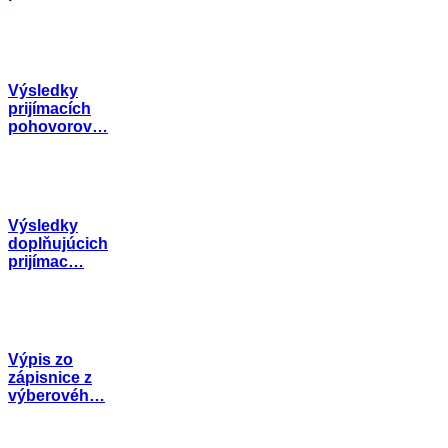
Výsledky
prijímacích
pohovorov…
Výsledky
doplňujúcich
prijímac…
Výpis zo
zápisnice z
výberovéh…