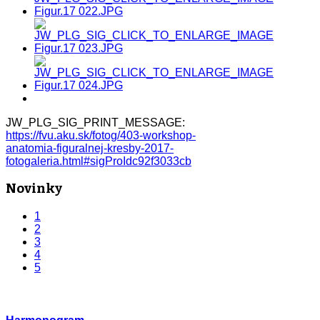
JW_PLG_SIG_PRINT_MESSAGE:
https://fvu.aku.sk/fotog/403-workshop-
anatomia-figuralnej-kresby-2017-
fotogaleria.html#sigProIdc92f3033cb
Novinky
1
2
3
4
5