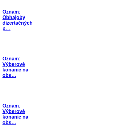
Oznam:
Obhajoby
dizertačných
p…
Oznam:
Výberové
konanie na
obs…
Oznam:
Výberové
konanie na
obs…