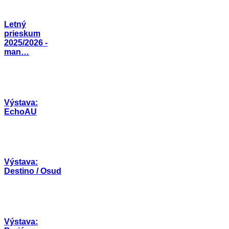
Letný
prieskum
2025/2026 -
man…
Výstava:
EchoAU
Výstava:
Destino / Osud
Výstava: