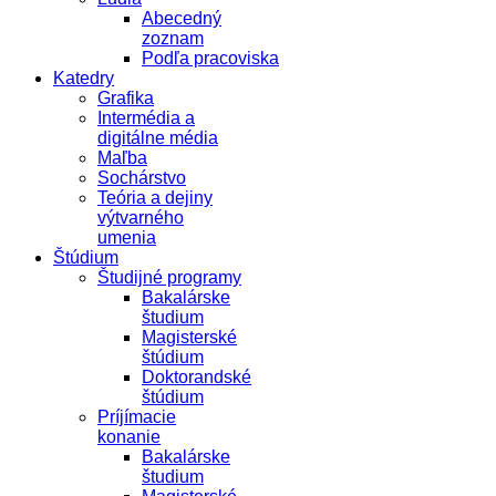
Abecedný
zoznam
Podľa pracoviska
Katedry
Grafika
Intermédia a
digitálne média
Maľba
Sochárstvo
Teória a dejiny
výtvarného
umenia
Štúdium
Študijné programy
Bakalárske
študium
Magisterské
štúdium
Doktorandské
štúdium
Príjímacie
konanie
Bakalárske
študium