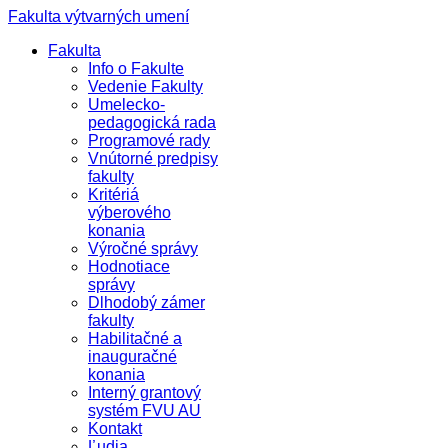
Fakulta výtvarných umení
Fakulta
Info o Fakulte
Vedenie Fakulty
Umelecko-
pedagogická rada
Programové rady
Vnútorné predpisy
fakulty
Kritériá
výberového
konania
Výročné správy
Hodnotiace
správy
Dlhodobý zámer
fakulty
Habilitačné a
inauguračné
konania
Interný grantový
systém FVU AU
Kontakt
Ľudia