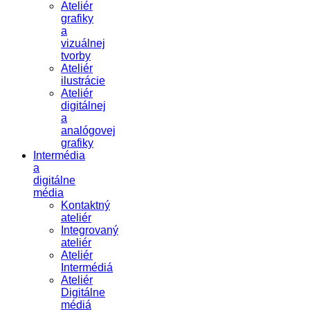
Ateliér
grafiky
a
vizuálnej
tvorby
Ateliér
ilustrácie
Ateliér
digitálnej
a
analógovej
grafiky
Intermédia
a
digitálne
média
Kontaktný
ateliér
Integrovaný
ateliér
Ateliér
Intermédiá
Ateliér
Digitálne
médiá