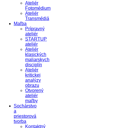
Ateliér
Fotomédium
Ateliér
Transmédiá
Maľba
Prípravný
ateliér
STARTUP
ateliér
Ateliér
klasických
maliarskych
disciplín
Ateliér
kritickej
analýzy
obrazu
Otvorený
ateliér
maľby
Sochárstvo
a
priestorová
tvorba
Kontaktný