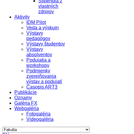
Štipendiá z
vlastných
zdrojov
Aktivity
IDM Pilot
Veda a výskum
Výstavy
pedagógov
Výstavy študentov
Výstavy
absolventov
Podujatia a
workshopy
Podmienky
zverejňovania
výstav a podujatí
Časopis ART3
Publikácie
Oznamy
Galéria FX
Webgaléria
Fotogaléria
Videogaléria