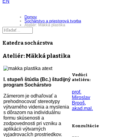
EN
Domov
Sochárstvo a priestorová tvorba
Ateliér: Mäkká plastika
Katedra sochárstva
Ateliér: Mäkká plastika
Vedúci
I. stupeň štúdia (Bc.) študijný
ateliéru:
program Sochárstvo
prof.
Zámerom je odhaľovať a
Miroslav
prehodnocovať stereotypy
Brooš,
výtvarného videnia a myslenia
akad.mal.
s dôrazom na individuálnu
formu skúsenosti a
zodpovednosti pri vzniku a
Konzultácie
aplikácii výtvarných
vyjadrovacích prostriedkov.