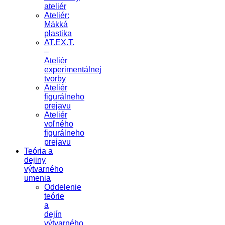
ateliér
Ateliér:
Mäkká
plastika
AT.EX.T.
–
Ateliér
experimentálnej
tvorby
Ateliér
figurálneho
prejavu
Ateliér
voľného
figurálneho
prejavu
Teória a
dejiny
výtvarného
umenia
Oddelenie
teórie
a
dejín
výtvarného