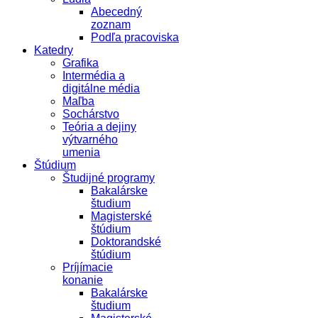
Abecedný
zoznam
Podľa pracoviska
Katedry
Grafika
Intermédia a
digitálne média
Maľba
Sochárstvo
Teória a dejiny
výtvarného
umenia
Štúdium
Študijné programy
Bakalárske
študium
Magisterské
štúdium
Doktorandské
štúdium
Príjímacie
konanie
Bakalárske
študium