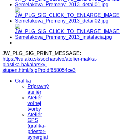
JW_PLG_SIG_PRINT_MESSAGE:
https://fvu.aku.sk/socharstvo/atelier-makka-
plastika-bakalarsky-
stupen.html#sigProIdf658054ce3
Grafika
Prípravný
ateliér
Ateliér
voľnej
tvorby
Ateliér
GPS
(grafika-
priestor-
synergia)