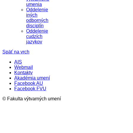
umenia
Oddelenie
iných
odborných
disciplín
Oddelenie
cudzích
jazykov
Späť na vrch
AIS
Webmail
Kontakty
Akadémia umení
Facebook AU
Facebook FVU
© Fakulta výtvarných umení