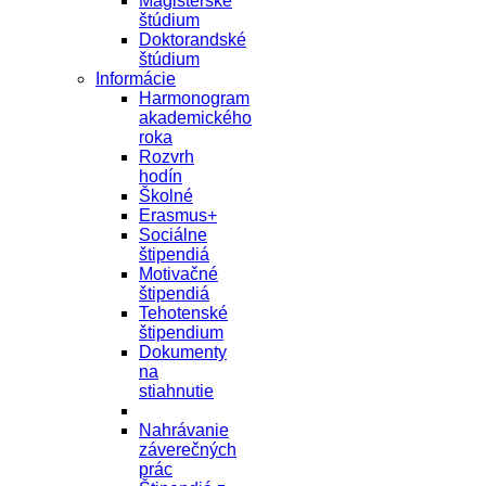
Magisterské
štúdium
Doktorandské
štúdium
Informácie
Harmonogram
akademického
roka
Rozvrh
hodín
Školné
Erasmus+
Sociálne
štipendiá
Motivačné
štipendiá
Tehotenské
štipendium
Dokumenty
na
stiahnutie
Nahrávanie
záverečných
prác